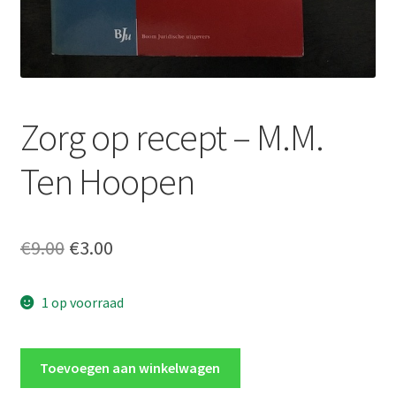
Zorg op recept – M.M.
Ten Hoopen
Oorspronkelijke
Huidige
€
9.00
€
3.00
prijs
prijs
1 op voorraad
was:
is:
€9.00.
€3.00.
Zorg
Toevoegen aan winkelwagen
op