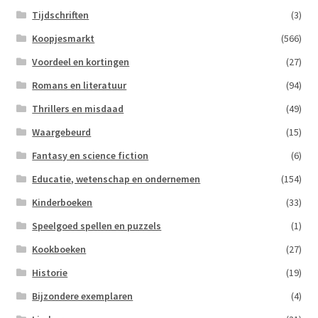
Tijdschriften
(3)
Koopjesmarkt
(566)
Voordeel en kortingen
(27)
Romans en literatuur
(94)
Thrillers en misdaad
(49)
Waargebeurd
(15)
Fantasy en science fiction
(6)
Educatie, wetenschap en ondernemen
(154)
Kinderboeken
(33)
Speelgoed spellen en puzzels
(1)
Kookboeken
(27)
Historie
(19)
Bijzondere exemplaren
(4)