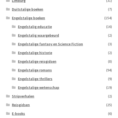
Limburg
(31)
Duitstalige boeken
(7)
Engelstalige boeken
(154)
Engelstalig educatie
(16)
Engelstalig waargebeurd
(2)
Engelstalige fantasy en Science Fiction
(3)
Engelstalige historie
(2)
Engelstalige reisgidsen
(8)
Engelstalige romans
(94)
Engelstalige thrillers
(9)
Engelstalige wetenschap
(19)
Stripverhalen
(2)
Reisgidsen
(25)
E-books
(6)