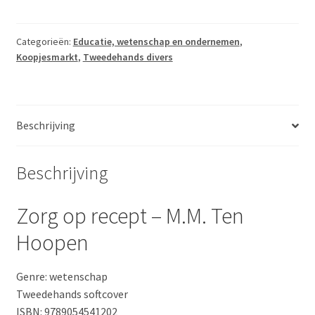
recept
-
M.M.
Categorieën:
Educatie, wetenschap en ondernemen
,
Koopjesmarkt
,
Tweedehands divers
Ten
Hoopen
aantal
Beschrijving
Beschrijving
Zorg op recept – M.M. Ten
Hoopen
Genre: wetenschap
Tweedehands softcover
ISBN: 9789054541202