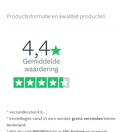
Productinformatie en kwaliteit producten
* verzendkosten € 8,- ;
* bestellingen vanaf 15 euro worden
gratis verzonden
binnen
Nederland;
* Met de code
NIEUW10
krijg je
10% korting
op je eerste