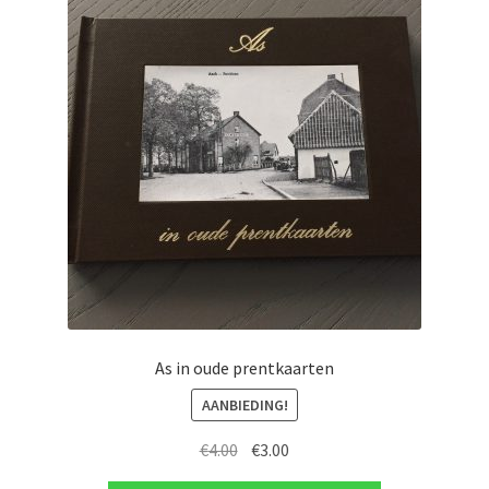
As in oude prentkaarten
AANBIEDING!
Oorspronkelijke
Huidige
€
4.00
€
3.00
prijs
prijs