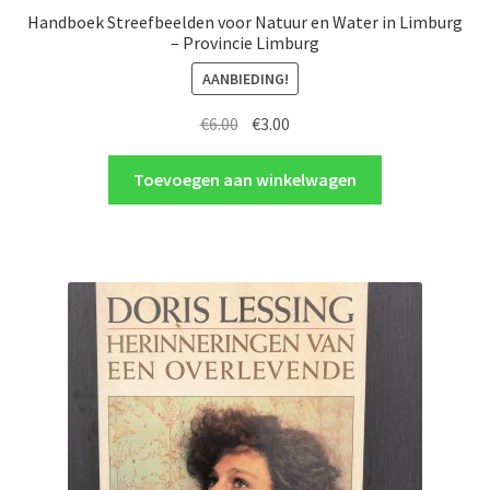
Handboek Streefbeelden voor Natuur en Water in Limburg
– Provincie Limburg
AANBIEDING!
Oorspronkelijke
Huidige
€
6.00
€
3.00
prijs
prijs
was:
is:
Toevoegen aan winkelwagen
€6.00.
€3.00.