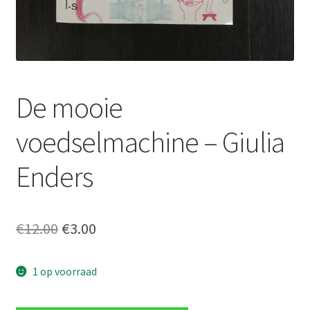
De mooie
voedselmachine – Giulia
Enders
Oorspronkelijke
Huidige
€
12.00
€
3.00
prijs
prijs
1 op voorraad
was:
is:
€12.00.
€3.00.