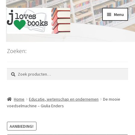
Ga
Ga
Menu
door
naar
naar
de
navigatie
inhoud
Home
Zoeken:
Limburg
Zoeken
Zoeken
Koopjesmarkt
naar:
Voordeel en kortingen
Home
Educatie, wetenschap en ondernemen
De mooie
Romans en literatuur
voedselmachine – Giulia Enders
Thrillers en misdaad
AANBIEDING!