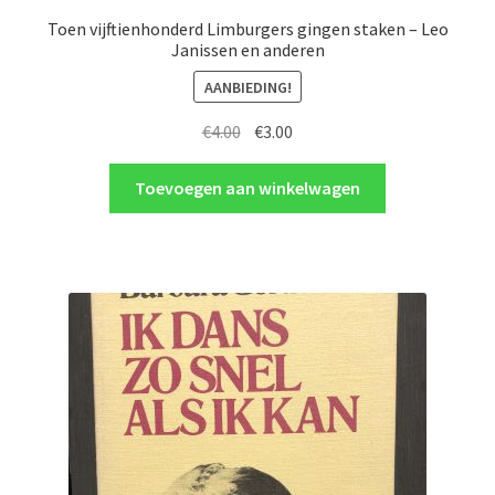
Toen vijftienhonderd Limburgers gingen staken – Leo
Janissen en anderen
AANBIEDING!
Oorspronkelijke
Huidige
€
4.00
€
3.00
prijs
prijs
was:
is:
Toevoegen aan winkelwagen
€4.00.
€3.00.