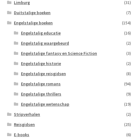
Limburg
(31)
Duitstalige boeken
(7)
Engelstalige boeken
(154)
Engelstalig educatie
(16)
Engelstalig waargebeurd
(2)
Engelstalige fantasy en Science Fiction
(3)
Engelstalige historie
(2)
Engelstalige reisgidsen
(8)
Engelstalige romans
(94)
Engelstalige thrillers
(9)
Engelstalige wetenschap
(19)
Stripverhalen
(2)
Reisgidsen
(25)
E-books
(6)