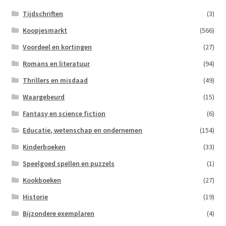
Tijdschriften
(3)
Koopjesmarkt
(566)
Voordeel en kortingen
(27)
Romans en literatuur
(94)
Thrillers en misdaad
(49)
Waargebeurd
(15)
Fantasy en science fiction
(6)
Educatie, wetenschap en ondernemen
(154)
Kinderboeken
(33)
Speelgoed spellen en puzzels
(1)
Kookboeken
(27)
Historie
(19)
Bijzondere exemplaren
(4)