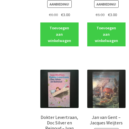
AANBIEDING!
AANBIEDING!
Oorspronkelijke
Huidige
Oorspronkeli
Huidig
€
6.00
€
3.00
€
6.00
€
3.00
prijs
prijs
prijs
prijs
was:
is:
was:
is:
Toevoegen
Toevoegen
€6.00.
€3.00.
€6.00.
€3.00.
aan
aan
winkelwagen
winkelwagen
Dokter Levertraan,
Jan van Gent –
Doc Silver en
Jacques Weijters
Reinoud – Ivan