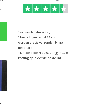
onkelijke
Huidige
prijs
is:
€3.00.
* verzendkosten € 8,- ;
n
* bestellingen vanaf 15 euro
worden
gratis verzonden
binnen
Nederland;
* Met de code
NIEUW10
krijg je
10%
korting
op je eerste bestelling.
–