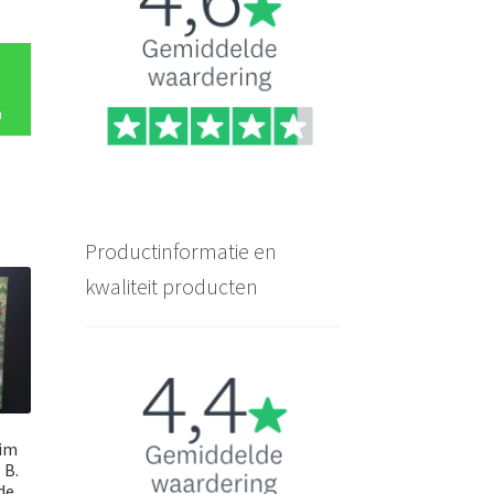
n
Productinformatie en
kwaliteit producten
Pim
 B.
de