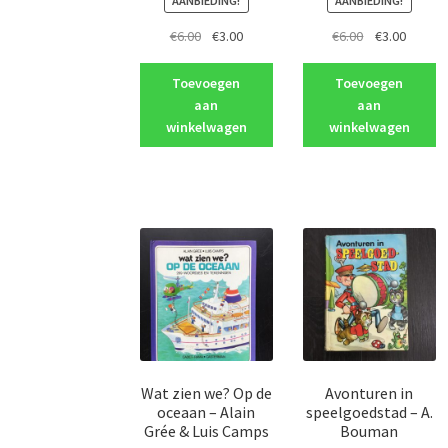
AANBIEDING!
AANBIEDING!
Oorspronkelijke
Huidige
Oorspronkeli
Huidig
€
6.00
€
3.00
€
6.00
€
3.00
prijs
prijs
prijs
prijs
was:
is:
was:
is:
Toevoegen
Toevoegen
€6.00.
€3.00.
€6.00.
€3.00.
aan
aan
winkelwagen
winkelwagen
Wat zien we? Op de
Avonturen in
oceaan – Alain
speelgoedstad – A.
Grée & Luis Camps
Bouman