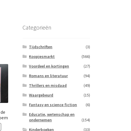
Categorieën
Tijdschriften
(3)
Koopjesmarkt
(566)
Voordeel en kortingen
(27)
Romans en literatuur
(94)
Thrillers en misdaad
(49)
Waargebeurd
(15)
Fantasy en science fiction
(6)
 de
Educatie, wetenschap en
loem
ondernemen
(154)
Kinderboeken
(33)