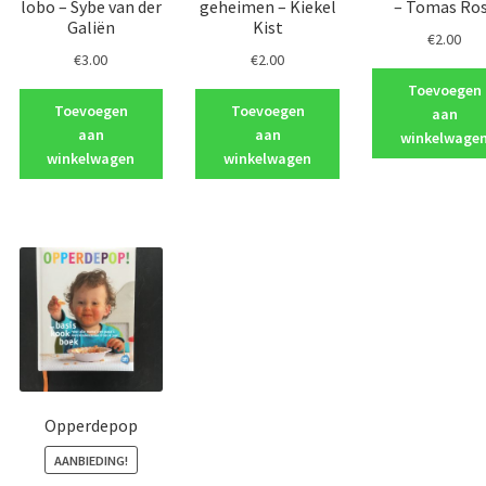
lobo – Sybe van der
geheimen – Kiekel
– Tomas Ro
Galiën
Kist
€
2.00
€
3.00
€
2.00
Toevoegen
Toevoegen
Toevoegen
aan
aan
aan
winkelwage
winkelwagen
winkelwagen
Opperdepop
AANBIEDING!