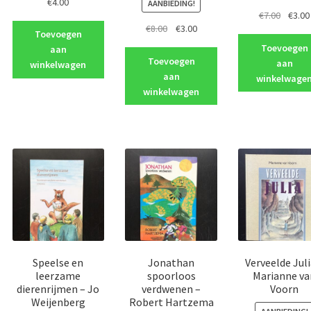
€
4.00
AANBIEDING!
Oorspr
€
7.00
€
3.00
Oorspronkelijke
Huidige
€
8.00
€
3.00
prijs
Toevoegen
prijs
prijs
was:
Toevoegen
aan
was:
is:
€7.00.
Toevoegen
aan
winkelwagen
€8.00.
€3.00.
aan
winkelwage
winkelwagen
Speelse en
Jonathan
Verveelde Juli
leerzame
spoorloos
Marianne va
dierenrijmen – Jo
verdwenen –
Voorn
Weijenberg
Robert Hartzema