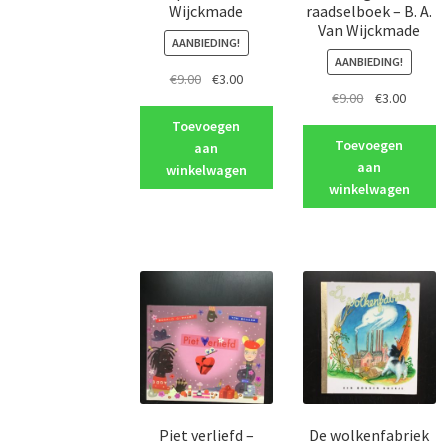
Wijckmade
raadselboek – B. A.
Van Wijckmade
AANBIEDING!
AANBIEDING!
Oorspronkelijke
Huidige
€
9.00
€
3.00
Oorspronkeli
Huidig
€
9.00
€
3.00
prijs
prijs
prijs
prijs
was:
is:
Toevoegen
was:
is:
€9.00.
€3.00.
Toevoegen
aan
€9.00.
€3.00.
aan
winkelwagen
winkelwagen
Piet verliefd –
De wolkenfabriek