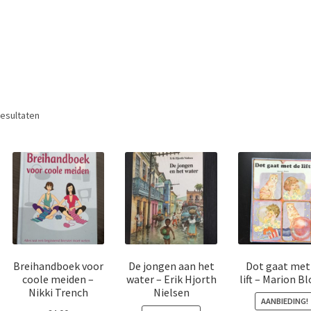
Gesorteerd
resultaten
op
nieuwste
Breihandboek voor
De jongen aan het
Dot gaat met
coole meiden –
water – Erik Hjorth
lift – Marion B
Nikki Trench
Nielsen
AANBIEDING!