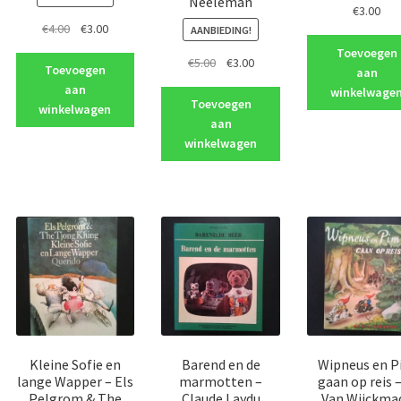
Neeleman
€
3.00
Oorspronkelijke
Huidige
€
4.00
€
3.00
AANBIEDING!
jke
e
prijs
prijs
Toevoegen
Oorspronkelijke
Huidige
€
5.00
€
3.00
was:
is:
Toevoegen
aan
prijs
prijs
€4.00.
€3.00.
aan
winkelwage
was:
is:
Toevoegen
winkelwagen
€5.00.
€3.00.
aan
winkelwagen
Kleine Sofie en
Barend en de
Wipneus en 
lange Wapper – Els
marmotten –
gaan op reis –
Pelgrom & The
Claude Laydu
Van Wijckma