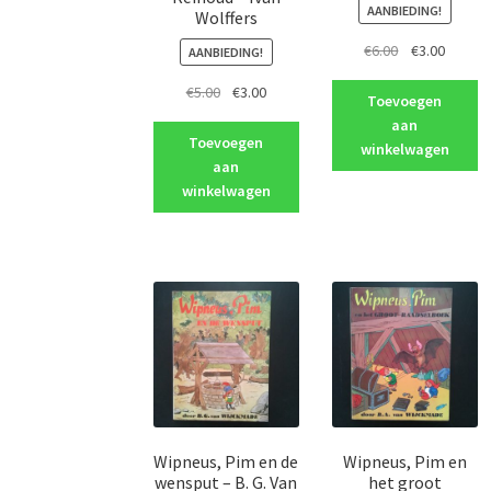
AANBIEDING!
Wolffers
Oorspronkeli
Huidig
€
6.00
€
3.00
AANBIEDING!
prijs
prijs
Oorspronkelijke
Huidige
€
5.00
€
3.00
was:
is:
Toevoegen
prijs
prijs
€6.00.
€3.00.
aan
was:
is:
Toevoegen
winkelwagen
€5.00.
€3.00.
aan
winkelwagen
Wipneus, Pim en de
Wipneus, Pim en
wensput – B. G. Van
het groot