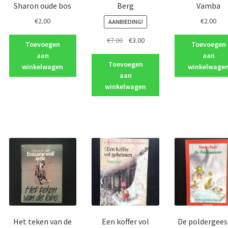
Sharon oude bos
Berg
Vamba
€
2.00
€
2.00
AANBIEDING!
Oorspronkelijke
Huidige
€
7.00
€
3.00
Toevoegen
Toevoegen
jke
e
prijs
prijs
aan
aan
was:
is:
Toevoegen
winkelwagen
winkelwage
€7.00.
€3.00.
aan
winkelwagen
Het teken van de
Een koffer vol
De poldergees