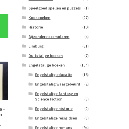
onkelijke
Huidige
Speelgoed spellen en puzzels
(1)
prijs
Kookboeken
(27)
is:
€3.00.
Historie
(19)
n
Bijzondere exemplaren
(4)
Limburg
(31)
Duitstalige boeken
(7)
Engelstalige boeken
(154)
Engelstalig educatie
(16)
Engelstalig waargebeurd
(2)
Engelstalige fantasy en
Science Fiction
(3)
Engelstalige historie
(2)
a –
n
Engelstalige reisgidsen
(8)
Engelstalige romans
(94)