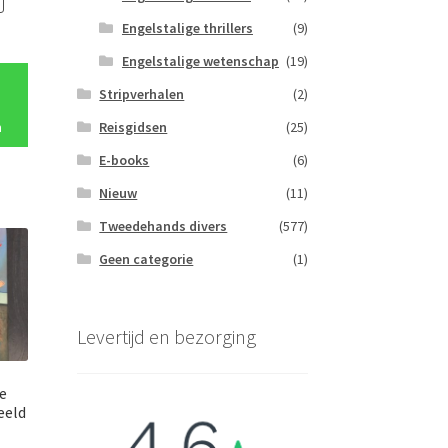
Engelstalige thrillers
(9)
onkelijke
Huidige
prijs
Engelstalige wetenschap
(19)
is:
Stripverhalen
(2)
€3.00.
Reisgidsen
(25)
n
E-books
(6)
Nieuw
(11)
Tweedehands divers
(577)
Geen categorie
(1)
Levertijd en bezorging
e
eeld