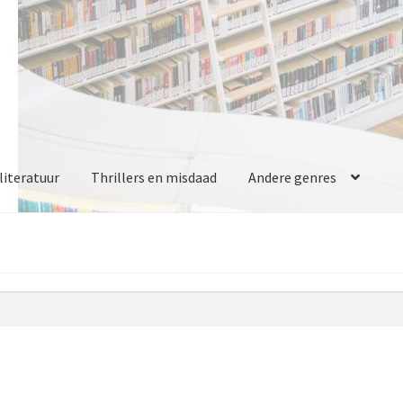
iteratuur
Thrillers en misdaad
Andere genres