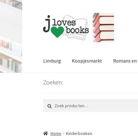
Ga
Ga
door
naar
naar
de
navigatie
inhoud
Limburg
Koopjesmarkt
Romans en l
Zoeken:
Zoeken
Zoeken
naar:
Home
Kinderboeken