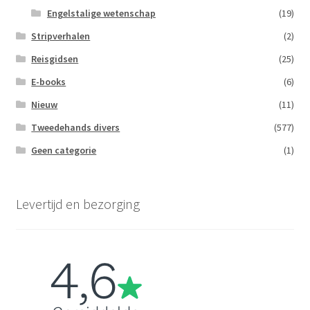
Engelstalige wetenschap
(19)
Stripverhalen
(2)
Reisgidsen
(25)
E-books
(6)
Nieuw
(11)
Tweedehands divers
(577)
Geen categorie
(1)
Levertijd en bezorging