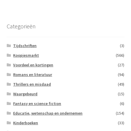
Subme
Contact
uitvou
Categorieën
Tijdschriften
(3)
Koopjesmarkt
(566)
Voordeel en kortingen
(27)
Romans en literatuur
(94)
Thrillers en misdaad
(49)
Waargebeurd
(15)
Fantasy en science fiction
(6)
Educatie, wetenschap en ondernemen
(154)
Kinderboeken
(33)