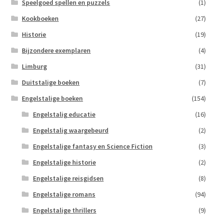
Speelgoed spellen en puzzels
(1)
Kookboeken
(27)
Historie
(19)
Bijzondere exemplaren
(4)
Limburg
(31)
Duitstalige boeken
(7)
Engelstalige boeken
(154)
Engelstalig educatie
(16)
Engelstalig waargebeurd
(2)
Engelstalige fantasy en Science Fiction
(3)
Engelstalige historie
(2)
Engelstalige reisgidsen
(8)
Engelstalige romans
(94)
Engelstalige thrillers
(9)