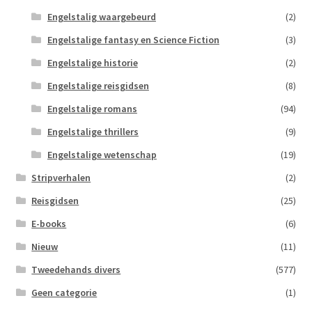
Engelstalig waargebeurd
(2)
Engelstalige fantasy en Science Fiction
(3)
Engelstalige historie
(2)
Engelstalige reisgidsen
(8)
Engelstalige romans
(94)
Engelstalige thrillers
(9)
Engelstalige wetenschap
(19)
Stripverhalen
(2)
Reisgidsen
(25)
E-books
(6)
Nieuw
(11)
Tweedehands divers
(577)
Geen categorie
(1)