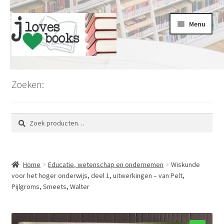
Ga
Ga
Menu
door
naar
naar
de
navigatie
inhoud
Home
Zoeken:
Limburg
Zoeken
Zoeken
Koopjesmarkt
naar:
Voordeel en kortingen
Home
Educatie, wetenschap en ondernemen
Wiskunde
Romans en literatuur
voor het hoger onderwijs, deel 1, uitwerkingen – van Pelt,
Pijlgroms, Smeets, Walter
Thrillers en misdaad