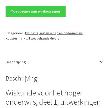
Wiskunde
Toevoegen aan winkelwagen
voor
het
hoger
onderwijs,
Categorieën:
Educatie, wetenschap en ondernemen
,
Koopjesmarkt
,
Tweedehands divers
deel
1,
uitwerkingen
-
Beschrijving
van
Pelt,
Pijlgroms,
Beschrijving
Smeets,
Walter
Wiskunde voor het hoger
aantal
onderwijs, deel 1, uitwerkingen