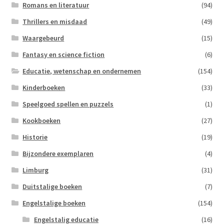
Romans en literatuur
(94)
Thrillers en misdaad
(49)
Waargebeurd
(15)
Fantasy en science fiction
(6)
Educatie, wetenschap en ondernemen
(154)
Kinderboeken
(33)
Speelgoed spellen en puzzels
(1)
Kookboeken
(27)
Historie
(19)
Bijzondere exemplaren
(4)
Limburg
(31)
Duitstalige boeken
(7)
Engelstalige boeken
(154)
Engelstalig educatie
(16)