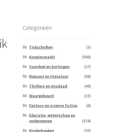
Categorieën
ik
Tijdschriften
(3)
Koopjesmarkt
(566)
Voordeel en kortingen
(27)
Romans en literatuur
(94)
Thrillers en misdaad
(49)
Waargebeurd
(15)
Fantasy en science fiction
(6)
Educatie, wetenschap en
ondernemen
(154)
Kinderboeken
(33)