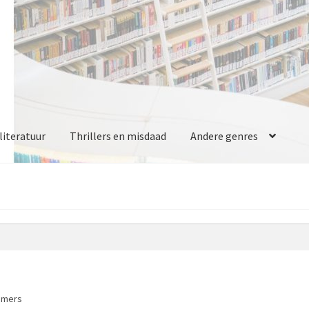
iteratuur
Thrillers en misdaad
Andere genres
Hamers