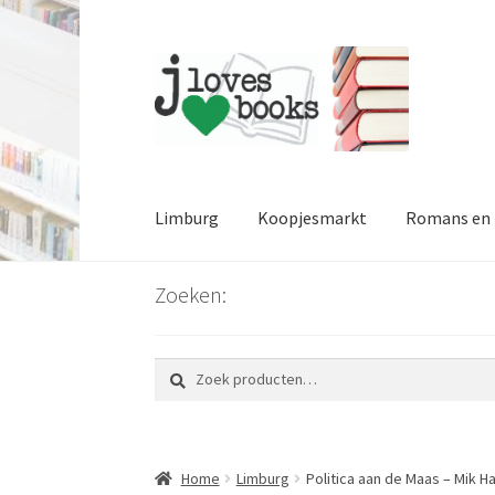
Ga
Ga
door
naar
naar
de
navigatie
inhoud
Limburg
Koopjesmarkt
Romans en l
Zoeken:
Zoeken
Zoeken
naar:
Home
Limburg
Politica aan de Maas – Mik 