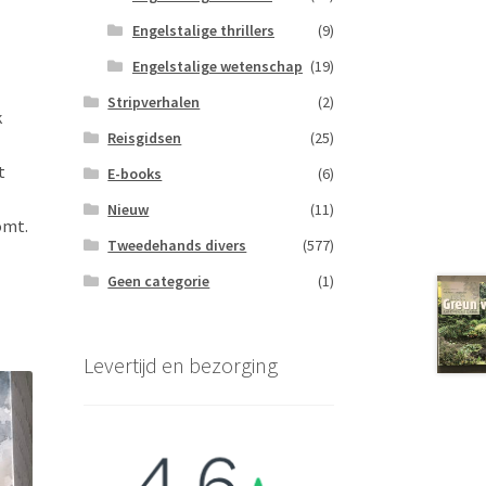
Engelstalige thrillers
(9)
Engelstalige wetenschap
(19)
Stripverhalen
(2)
k
Reisgidsen
(25)
t
E-books
(6)
Nieuw
(11)
omt.
Tweedehands divers
(577)
Geen categorie
(1)
Levertijd en bezorging