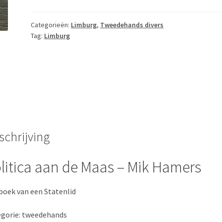
Maas
-
Categorieën:
Limburg
,
Tweedehands divers
Tag:
Limburg
Mik
Hamers
aantal
schrijving
litica aan de Maas – Mik Hamers
oek van een Statenlid
gorie: tweedehands