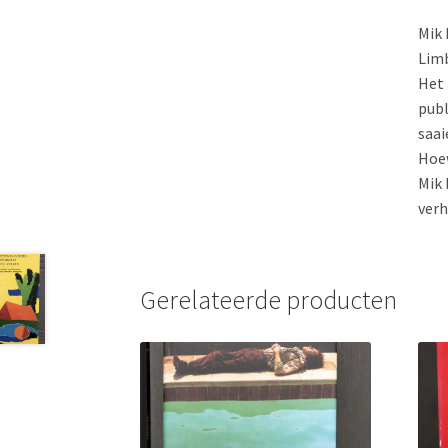
Mik 
Limb
Het 
publ
saai
Hoew
Mik 
verh
Gerelateerde producten