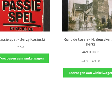
assie spel – Jerzy Kosinski
Rond de toren – H. Beurskens
Derks
€
2.00
AANBIEDING!
Toevoegen aan winkelwagen
Oorspronkelij
Huidige
€
4.00
€
3.00
prijs
prijs
was:
is:
Toevoegen aan winkelwage
€4.00.
€3.00.