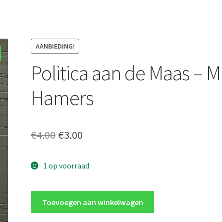
AANBIEDING!
Politica aan de Maas – M
Hamers
Oorspronkelijke
Huidige
€
4.00
€
3.00
prijs
prijs
1 op voorraad
was:
is:
€4.00.
€3.00.
Politica
Toevoegen aan winkelwagen
aan
de