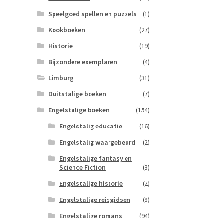
Speelgoed spellen en puzzels
(1)
Kookboeken
(27)
Historie
(19)
Bijzondere exemplaren
(4)
Limburg
(31)
Duitstalige boeken
(7)
Engelstalige boeken
(154)
Engelstalig educatie
(16)
Engelstalig waargebeurd
(2)
Engelstalige fantasy en
Science Fiction
(3)
Engelstalige historie
(2)
Engelstalige reisgidsen
(8)
Engelstalige romans
(94)