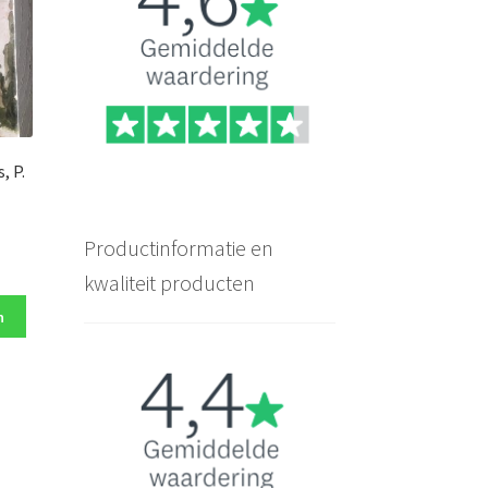
, P.
Productinformatie en
ke
kwaliteit producten
n