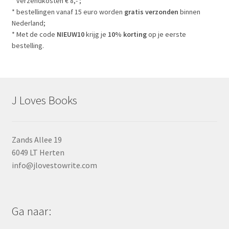
* verzendkosten € 8,- ;
* bestellingen vanaf 15 euro worden
gratis verzonden
binnen
Nederland;
* Met de code
NIEUW10
krijg je
10% korting
op je eerste
bestelling.
J Loves Books
Zands Allee 19
6049 LT Herten
info@jlovestowrite.com
Ga naar: