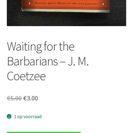
Waiting for the
Barbarians – J. M.
Coetzee
Oorspronkelijke
Huidige
€
5.00
€
3.00
prijs
prijs
1 op voorraad
was:
is:
€5.00.
€3.00.