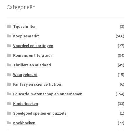
Categorieën
Tijdschriften
(3)
Koopjesmarkt
(566)
Voordeel en kortingen
(27)
Romans en literatuur
(94)
Thrillers en misdaad
(49)
Waargebeurd
(15)
Fantasy en science fiction
(6)
Educatie, wetenschap en ondernemen
(154)
Kinderboeken
(33)
Speelgoed spellen en puzzels
(1)
Kookboeken
(27)