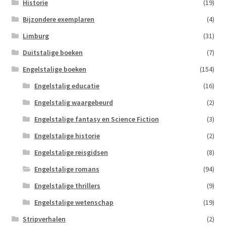
Historie
(19)
Bijzondere exemplaren
(4)
Limburg
(31)
Duitstalige boeken
(7)
Engelstalige boeken
(154)
Engelstalig educatie
(16)
Engelstalig waargebeurd
(2)
Engelstalige fantasy en Science Fiction
(3)
Engelstalige historie
(2)
Engelstalige reisgidsen
(8)
Engelstalige romans
(94)
Engelstalige thrillers
(9)
Engelstalige wetenschap
(19)
Stripverhalen
(2)