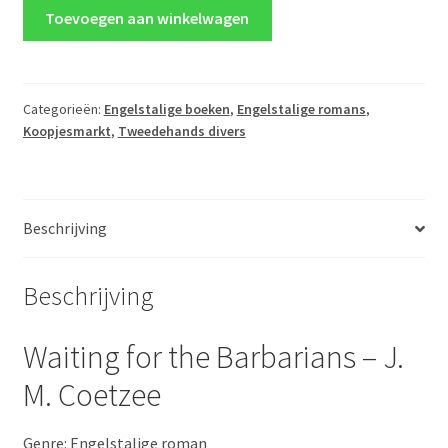
Waiting
Toevoegen aan winkelwagen
for
the
Barbarians
-
Categorieën:
Engelstalige boeken
,
Engelstalige romans
,
Koopjesmarkt
,
Tweedehands divers
J.
M.
Coetzee
aantal
Beschrijving
Beschrijving
Waiting for the Barbarians – J.
M. Coetzee
Genre: Engelstalige roman