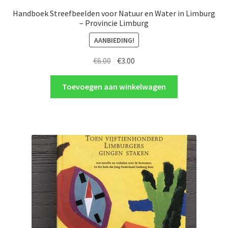
Handboek Streefbeelden voor Natuur en Water in Limburg
– Provincie Limburg
AANBIEDING!
Oorspronkelijke
Huidige
€
6.00
€
3.00
prijs
prijs
was:
is:
Toevoegen aan winkelwagen
€6.00.
€3.00.