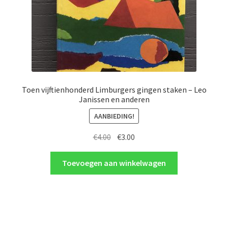
Toen vijftienhonderd Limburgers gingen staken – Leo
Janissen en anderen
AANBIEDING!
Oorspronkelijke
Huidige
€
4.00
€
3.00
prijs
prijs
was:
is:
Toevoegen aan winkelwagen
€4.00.
€3.00.