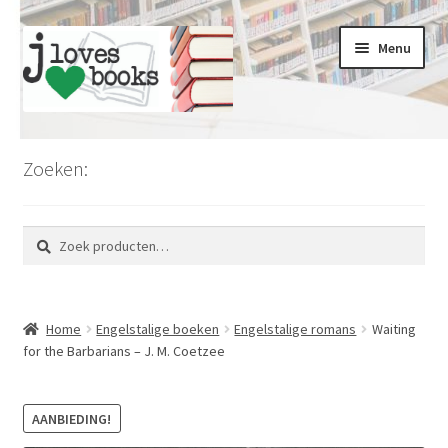
Ga
Ga
Menu
door
naar
naar
de
navigatie
inhoud
Home
Zoeken:
Limburg
Zoeken
Zoeken
Koopjesmarkt
naar:
Voordeel en kortingen
Home
Engelstalige boeken
Engelstalige romans
Waiting
Romans en literatuur
for the Barbarians – J. M. Coetzee
Thrillers en misdaad
AANBIEDING!