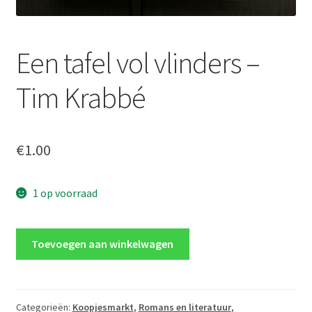
Een tafel vol vlinders –
Tim Krabbé
€
1.00
1 op voorraad
Een
Toevoegen aan winkelwagen
tafel
vol
vlinders
-
Categorieën:
Koopjesmarkt
,
Romans en literatuur
,