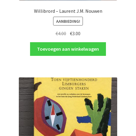
Willibrord – Laurent J.M. Nouwen
AANBIEDING!
Oorspronkelijke
Huidige
€
4.00
€
3.00
prijs
prijs
was:
is:
Toevoegen aan winkelwagen
€4.00.
€3.00.