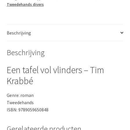
Tweedehands divers
Tim
Krabbé
aantal
Beschrijving
Beschrijving
Een tafel vol vlinders – Tim
Krabbé
Genre: roman
Tweedehands
ISBN: 9789059650848
Gerelateerde producten