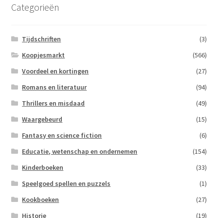
Categorieën
Tijdschriften
(3)
Koopjesmarkt
(566)
Voordeel en kortingen
(27)
Romans en literatuur
(94)
Thrillers en misdaad
(49)
Waargebeurd
(15)
Fantasy en science fiction
(6)
Educatie, wetenschap en ondernemen
(154)
Kinderboeken
(33)
Speelgoed spellen en puzzels
(1)
Kookboeken
(27)
Historie
(19)