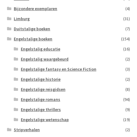
Bijzondere exemplaren
(4)
Limburg
(31)
Duitstalige boeken
(7)
Engelstalige boeken
(154)
Engelstalig educatie
(16)
Engelstalig waargebeurd
(2)
Engelstalige fantasy en Science Fiction
(3)
Engelstalige historie
(2)
Engelstalige reisgidsen
(8)
Engelstalige romans
(94)
Engelstalige thrillers
(9)
Engelstalige wetenschap
(19)
Stripverhalen
(2)