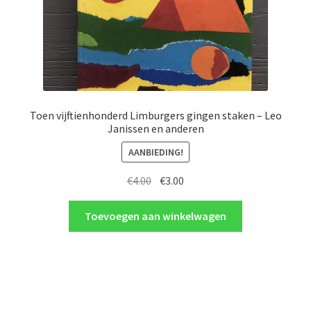
Toen vijftienhonderd Limburgers gingen staken – Leo
Janissen en anderen
AANBIEDING!
Oorspronkelijke
Huidige
€
4.00
€
3.00
prijs
prijs
was:
is:
Toevoegen aan winkelwagen
€4.00.
€3.00.