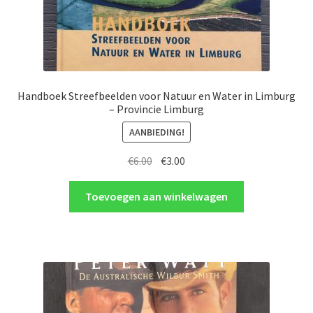
Handboek Streefbeelden voor Natuur en Water in Limburg
– Provincie Limburg
AANBIEDING!
Oorspronkelijke
Huidige
€
6.00
€
3.00
prijs
prijs
was:
is:
Toevoegen aan winkelwagen
€6.00.
€3.00.