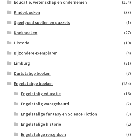
Educatie, wetenschap en ondernemen
(154)
Kinderboeken
(33)
Speelgoed spellen en puzzels
(1)
Kookboeken
(27)
Historie
(19)
Bijzondere exemplaren
(4)
Limburg
(31)
Duitstalige boeken
(7)
Engelstalige boeken
(154)
Engelstalig educatie
(16)
Engelstalig waargebeurd
(2)
Engelstalige fantasy en Science Fiction
(3)
Engelstalige historie
(2)
Engelstalige reisgidsen
(8)