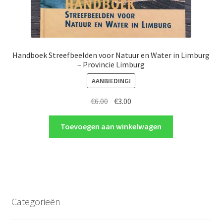
Handboek Streefbeelden voor Natuur en Water in Limburg
– Provincie Limburg
AANBIEDING!
Oorspronkelijke
Huidige
€
6.00
€
3.00
prijs
prijs
was:
is:
Toevoegen aan winkelwagen
€6.00.
€3.00.
Categorieën