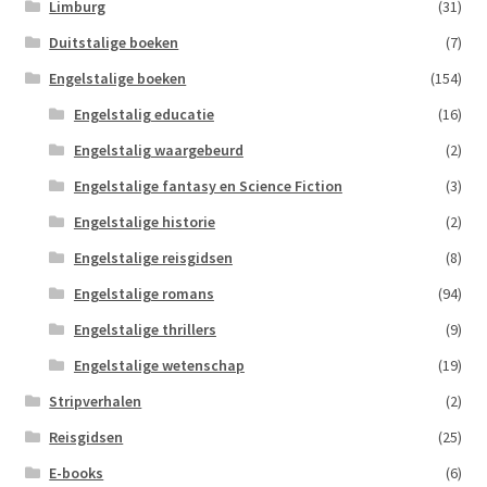
Limburg
(31)
Duitstalige boeken
(7)
Engelstalige boeken
(154)
Engelstalig educatie
(16)
Engelstalig waargebeurd
(2)
Engelstalige fantasy en Science Fiction
(3)
Engelstalige historie
(2)
Engelstalige reisgidsen
(8)
Engelstalige romans
(94)
Engelstalige thrillers
(9)
Engelstalige wetenschap
(19)
Stripverhalen
(2)
Reisgidsen
(25)
E-books
(6)