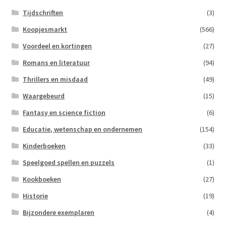
Tijdschriften
(3)
Koopjesmarkt
(566)
Voordeel en kortingen
(27)
Romans en literatuur
(94)
Thrillers en misdaad
(49)
Waargebeurd
(15)
Fantasy en science fiction
(6)
Educatie, wetenschap en ondernemen
(154)
Kinderboeken
(33)
Speelgoed spellen en puzzels
(1)
Kookboeken
(27)
Historie
(19)
Bijzondere exemplaren
(4)