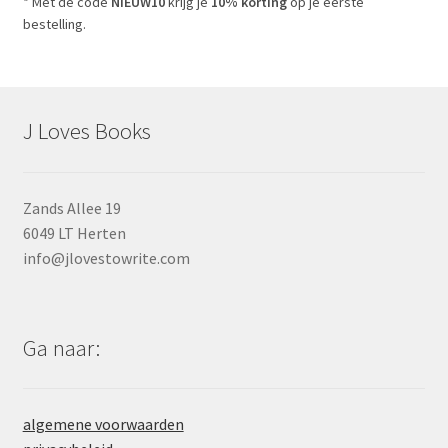
* Met de code
NIEUW10
krijg je
10% korting
op je eerste
bestelling.
J Loves Books
Zands Allee 19
6049 LT Herten
info@jlovestowrite.com
Ga naar:
algemene voorwaarden