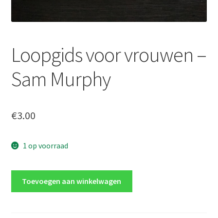
Loopgids voor vrouwen –
Sam Murphy
€
3.00
1 op voorraad
Loopgids
Toevoegen aan winkelwagen
voor
vrouwen
-