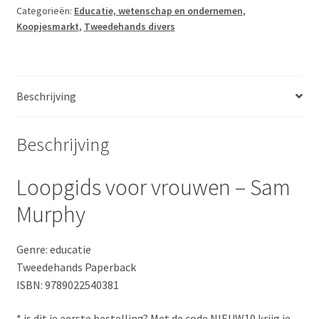
Sam
Categorieën:
Educatie, wetenschap en ondernemen
,
Koopjesmarkt
,
Tweedehands divers
Murphy
aantal
Beschrijving
Beschrijving
Loopgids voor vrouwen – Sam
Murphy
Genre: educatie
Tweedehands Paperback
ISBN: 9789022540381
* is dit je eerste bestelling? Met de code NIEUW10 krijg je