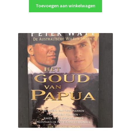
was:
is:
Toevoegen aan winkelwagen
€4.00.
€3.00.