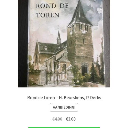
Rond de toren – H. Beurskens, P. Derks
AANBIEDING!
Oorspronkelijke
Huidige
€
4.00
€
3.00
prijs
prijs