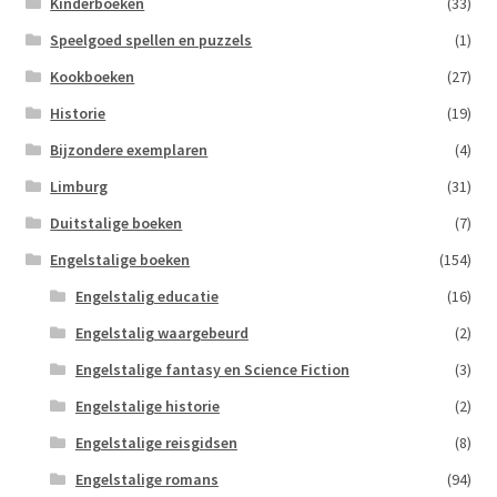
Kinderboeken
(33)
Speelgoed spellen en puzzels
(1)
Kookboeken
(27)
Historie
(19)
Bijzondere exemplaren
(4)
Limburg
(31)
Duitstalige boeken
(7)
Engelstalige boeken
(154)
Engelstalig educatie
(16)
Engelstalig waargebeurd
(2)
Engelstalige fantasy en Science Fiction
(3)
Engelstalige historie
(2)
Engelstalige reisgidsen
(8)
Engelstalige romans
(94)