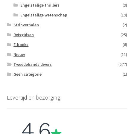
Engelstalige thrillers
(9)
Engelstalige wetenschap
(19)
Stripverhalen
(2)
Reisgidsen
(25)
E-books
(6)
Nieuw
(11)
Tweedehands divers
(577)
Geen categorie
(1)
Levertijd en bezorging