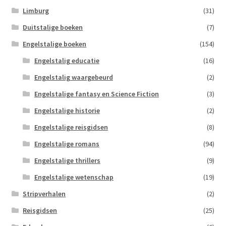
Limburg
(31)
Duitstalige boeken
(7)
Engelstalige boeken
(154)
Engelstalig educatie
(16)
Engelstalig waargebeurd
(2)
Engelstalige fantasy en Science Fiction
(3)
Engelstalige historie
(2)
Engelstalige reisgidsen
(8)
Engelstalige romans
(94)
Engelstalige thrillers
(9)
Engelstalige wetenschap
(19)
Stripverhalen
(2)
Reisgidsen
(25)