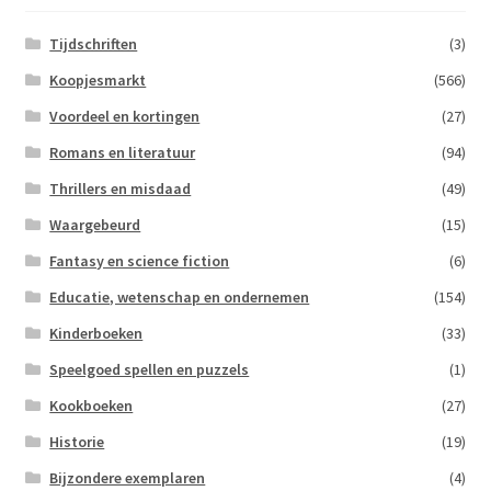
Tijdschriften
(3)
Koopjesmarkt
(566)
Voordeel en kortingen
(27)
Romans en literatuur
(94)
Thrillers en misdaad
(49)
Waargebeurd
(15)
Fantasy en science fiction
(6)
Educatie, wetenschap en ondernemen
(154)
Kinderboeken
(33)
Speelgoed spellen en puzzels
(1)
Kookboeken
(27)
Historie
(19)
Bijzondere exemplaren
(4)