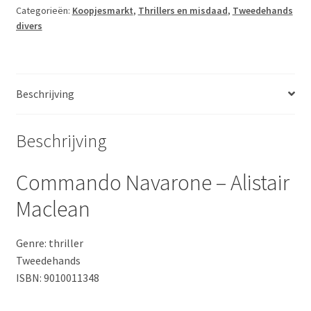
Maclean
Categorieën:
Koopjesmarkt
,
Thrillers en misdaad
,
Tweedehands
divers
aantal
Beschrijving
Beschrijving
Commando Navarone – Alistair
Maclean
Genre: thriller
Tweedehands
ISBN: 9010011348