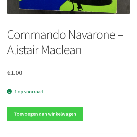
Commando Navarone –
Alistair Maclean
€
1.00
1 op voorraad
Commando
Toevoegen aan winkelwagen
Navarone
-
Alistair