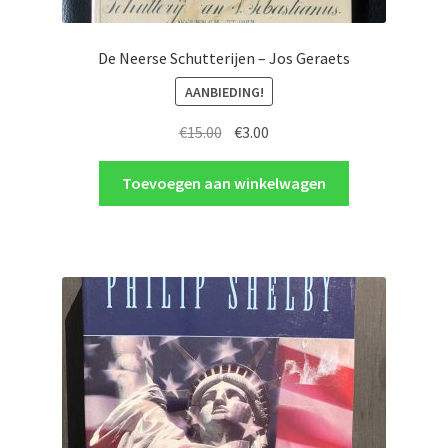
De Neerse Schutterijen – Jos Geraets
AANBIEDING!
Oorspronkelijke
Huidige
€
15.00
€
3.00
prijs
prijs
was:
is:
Toevoegen aan winkelwagen
€15.00.
€3.00.