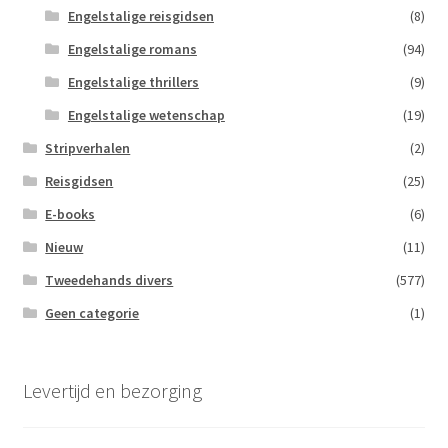
Engelstalige reisgidsen
(8)
Engelstalige romans
(94)
Engelstalige thrillers
(9)
Engelstalige wetenschap
(19)
Stripverhalen
(2)
Reisgidsen
(25)
E-books
(6)
Nieuw
(11)
Tweedehands divers
(577)
Geen categorie
(1)
Levertijd en bezorging