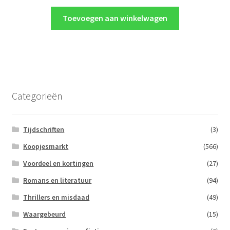
Toevoegen aan winkelwagen
Categorieën
Tijdschriften
(3)
Koopjesmarkt
(566)
Voordeel en kortingen
(27)
Romans en literatuur
(94)
Thrillers en misdaad
(49)
Waargebeurd
(15)