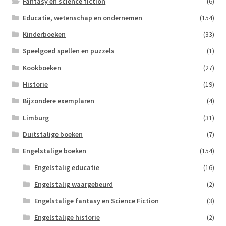
Fantasy en science fiction
(6)
Educatie, wetenschap en ondernemen
(154)
Kinderboeken
(33)
Speelgoed spellen en puzzels
(1)
Kookboeken
(27)
Historie
(19)
Bijzondere exemplaren
(4)
Limburg
(31)
Duitstalige boeken
(7)
Engelstalige boeken
(154)
Engelstalig educatie
(16)
Engelstalig waargebeurd
(2)
Engelstalige fantasy en Science Fiction
(3)
Engelstalige historie
(2)