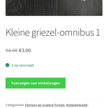
Kleine griezel-omnibus 1
Oorspronkelijke
Huidige
€
6.00
€
3.00
prijs
prijs
1 op voorraad
was:
is:
€6.00.
€3.00.
Kleine
Toevoegen aan winkelwagen
griezel-
omnibus
1
aantal
Categorieën:
Fantasy en science fiction
,
Koopjesmarkt
,