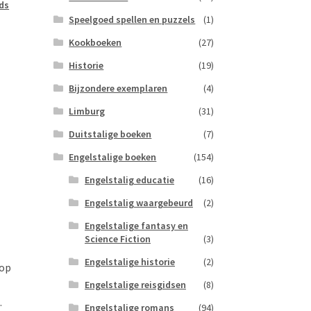
ds
Speelgoed spellen en puzzels
(1)
Kookboeken
(27)
Historie
(19)
Bijzondere exemplaren
(4)
Limburg
(31)
Duitstalige boeken
(7)
Engelstalige boeken
(154)
Engelstalig educatie
(16)
Engelstalig waargebeurd
(2)
Engelstalige fantasy en
Science Fiction
(3)
Engelstalige historie
(2)
 op
Engelstalige reisgidsen
(8)
.
Engelstalige romans
(94)