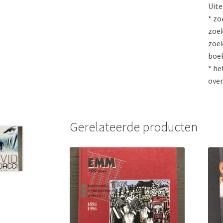
Uite
* zo
zoek
zoek
boe
* he
over
Gerelateerde producten