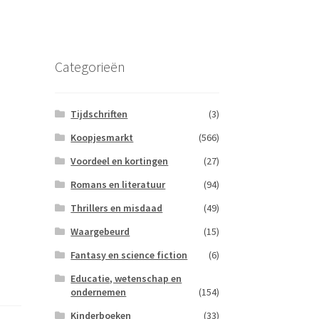
Categorieën
Tijdschriften
(3)
Koopjesmarkt
(566)
Voordeel en kortingen
(27)
Romans en literatuur
(94)
Thrillers en misdaad
(49)
Waargebeurd
(15)
Fantasy en science fiction
(6)
Educatie, wetenschap en
ondernemen
(154)
Kinderboeken
(33)