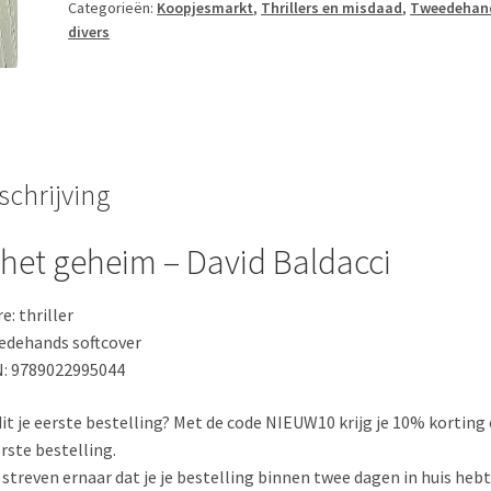
David
Categorieën:
Koopjesmarkt
,
Thrillers en misdaad
,
Tweedehan
divers
Baldacci
aantal
schrijving
 het geheim – David Baldacci
e: thriller
dehands softcover
: 9789022995044
 dit je eerste bestelling? Met de code NIEUW10 krijg je 10% korting
erste bestelling.
j streven ernaar dat je je bestelling binnen twee dagen in huis hebt