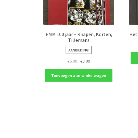
EMM 100 jaar – Knapen, Korten,
Het
Tillemans
AANBIEDING!
Oorspronkelijke
Huidige
€
6.00
€
3.00
prijs
prijs
was:
is:
Toevoegen aan winkelwagen
€6.00.
€3.00.