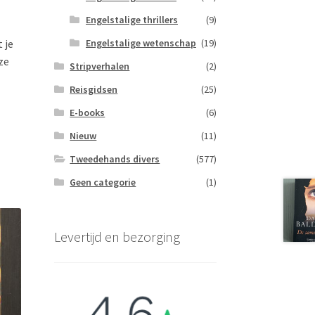
Engelstalige thrillers
(9)
Engelstalige wetenschap
(19)
 je
ze
Stripverhalen
(2)
Reisgidsen
(25)
E-books
(6)
Nieuw
(11)
Tweedehands divers
(577)
Geen categorie
(1)
Levertijd en bezorging