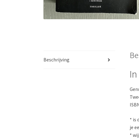
Be
Beschrijving
In
Genr
Twee
ISBN
* is
je e
* wi