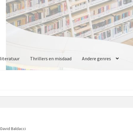
iteratuur
Thrillers en misdaad
Andere genres
 David Baldacci