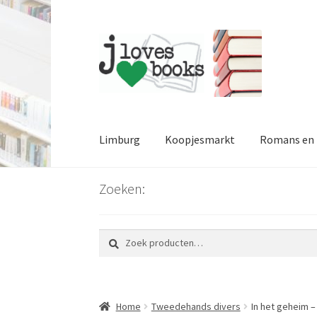
Ga
Ga
door
naar
naar
de
navigatie
inhoud
Limburg
Koopjesmarkt
Romans en l
Zoeken:
Zoeken
Zoeken
naar:
Home
Tweedehands divers
In het geheim –