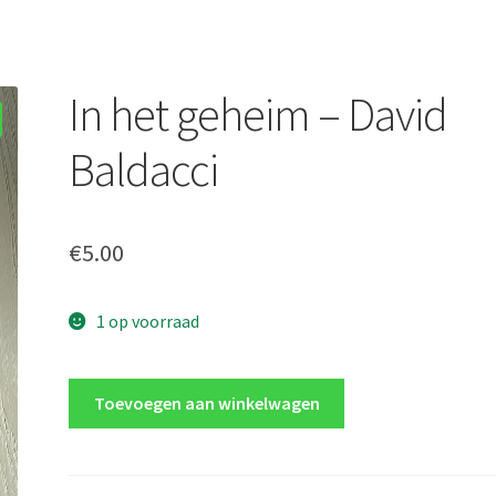
In het geheim – David
Baldacci
€
5.00
1 op voorraad
In
Toevoegen aan winkelwagen
het
geheim
-