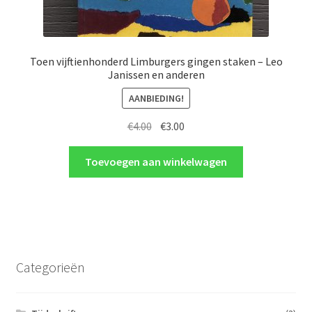
Toen vijftienhonderd Limburgers gingen staken – Leo
Janissen en anderen
AANBIEDING!
Oorspronkelijke
Huidige
€
4.00
€
3.00
prijs
prijs
was:
is:
Toevoegen aan winkelwagen
€4.00.
€3.00.
Categorieën