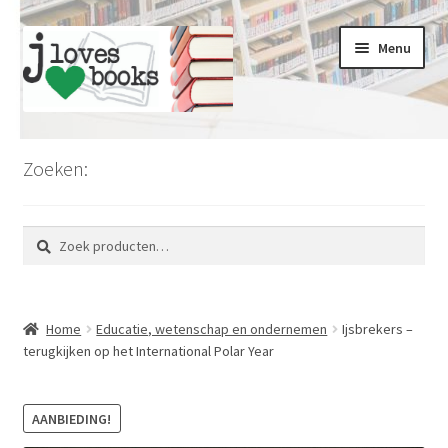
Ga
Ga
Menu
door
naar
naar
de
navigatie
inhoud
Home
Zoeken:
Limburg
Zoeken
Zoeken
Koopjesmarkt
naar:
Voordeel en kortingen
Home
Educatie, wetenschap en ondernemen
Ijsbrekers –
Romans en literatuur
terugkijken op het International Polar Year
Thrillers en misdaad
AANBIEDING!