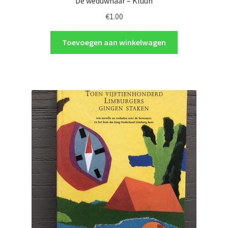
De weduwnaar – Kluun
€
1.00
Toevoegen aan winkelwagen