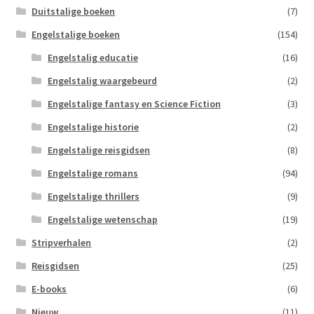
Duitstalige boeken
(7)
Engelstalige boeken
(154)
Engelstalig educatie
(16)
Engelstalig waargebeurd
(2)
Engelstalige fantasy en Science Fiction
(3)
Engelstalige historie
(2)
Engelstalige reisgidsen
(8)
Engelstalige romans
(94)
Engelstalige thrillers
(9)
Engelstalige wetenschap
(19)
Stripverhalen
(2)
Reisgidsen
(25)
E-books
(6)
Nieuw
(11)