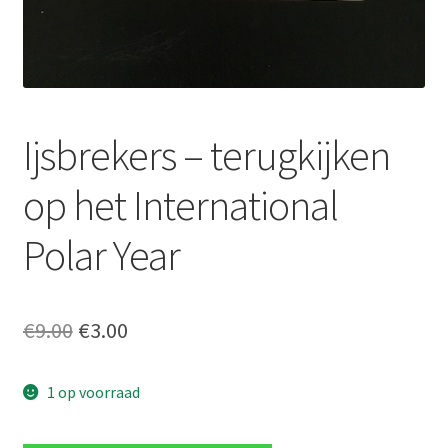
Ijsbrekers – terugkijken
op het International
Polar Year
Oorspronkelijke
Huidige
€
9.00
€
3.00
prijs
prijs
1 op voorraad
was:
is:
€9.00.
€3.00.