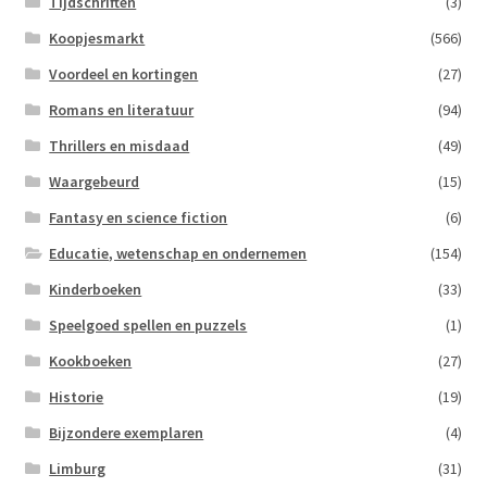
Tijdschriften
(3)
Koopjesmarkt
(566)
Voordeel en kortingen
(27)
Romans en literatuur
(94)
Thrillers en misdaad
(49)
Waargebeurd
(15)
Fantasy en science fiction
(6)
Educatie, wetenschap en ondernemen
(154)
Kinderboeken
(33)
Speelgoed spellen en puzzels
(1)
Kookboeken
(27)
Historie
(19)
Bijzondere exemplaren
(4)
Limburg
(31)