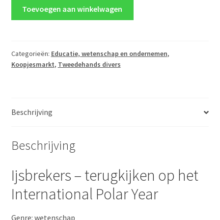
Ijsbrekers
Toevoegen aan winkelwagen
-
terugkijken
op
het
Categorieën:
Educatie, wetenschap en ondernemen
,
Koopjesmarkt
,
Tweedehands divers
International
Polar
Year
aantal
Beschrijving
Beschrijving
Ijsbrekers – terugkijken op het
International Polar Year
Genre: wetenschap