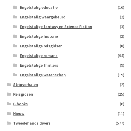
Engelstalig educatie
(16)
Engelstalig waargebeurd
(2)
Engelstalige fantasy en Science Fiction
(3)
Engelstalige historie
(2)
Engelstalige reisgidsen
(8)
Engelstalige romans
(94)
Engelstalige thrillers
(9)
Engelstalige wetenschap
(19)
Stripverhalen
(2)
Reisgidsen
(25)
E-books
(6)
Nieuw
(11)
Tweedehands divers
(577)