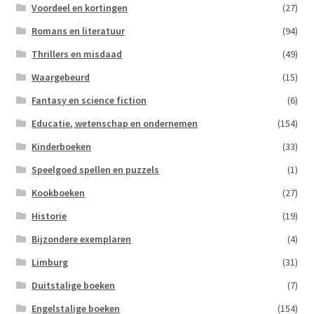
Voordeel en kortingen
(27)
Romans en literatuur
(94)
Thrillers en misdaad
(49)
Waargebeurd
(15)
Fantasy en science fiction
(6)
Educatie, wetenschap en ondernemen
(154)
Kinderboeken
(33)
Speelgoed spellen en puzzels
(1)
Kookboeken
(27)
Historie
(19)
Bijzondere exemplaren
(4)
Limburg
(31)
Duitstalige boeken
(7)
Engelstalige boeken
(154)