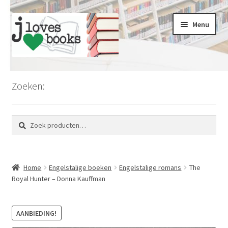
Ga
Ga
Menu
door
naar
naar
de
navigatie
inhoud
Home
Zoeken:
Limburg
Zoeken
Zoeken
Koopjesmarkt
naar:
Voordeel en kortingen
Home
Engelstalige boeken
Engelstalige romans
The
Romans en literatuur
Royal Hunter – Donna Kauffman
Thrillers en misdaad
AANBIEDING!