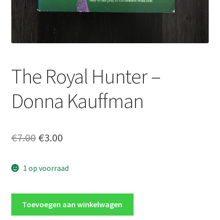
The Royal Hunter –
Donna Kauffman
Oorspronkelijke
Huidige
€
7.00
€
3.00
prijs
prijs
1 op voorraad
was:
is:
€7.00.
€3.00.
The
Toevoegen aan winkelwagen
Royal