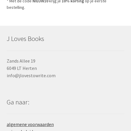
* Met de code
NIEUW10
krijg je
10% korting
op je eerste
bestelling.
J Loves Books
Zands Allee 19
6049 LT Herten
info@jlovestowrite.com
Ga naar:
algemene voorwaarden