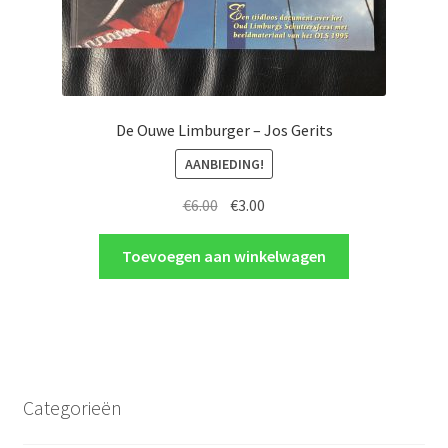
De Ouwe Limburger – Jos Gerits
AANBIEDING!
Oorspronkelijke
Huidige
€
6.00
€
3.00
prijs
prijs
was:
is:
Toevoegen aan winkelwagen
€6.00.
€3.00.
Categorieën