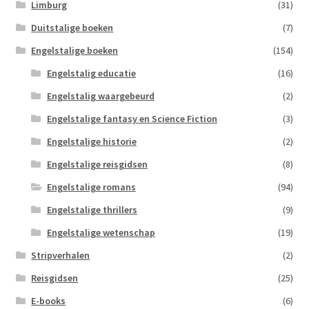
Limburg
(31)
Duitstalige boeken
(7)
Engelstalige boeken
(154)
Engelstalig educatie
(16)
Engelstalig waargebeurd
(2)
Engelstalige fantasy en Science Fiction
(3)
Engelstalige historie
(2)
Engelstalige reisgidsen
(8)
Engelstalige romans
(94)
Engelstalige thrillers
(9)
Engelstalige wetenschap
(19)
Stripverhalen
(2)
Reisgidsen
(25)
E-books
(6)