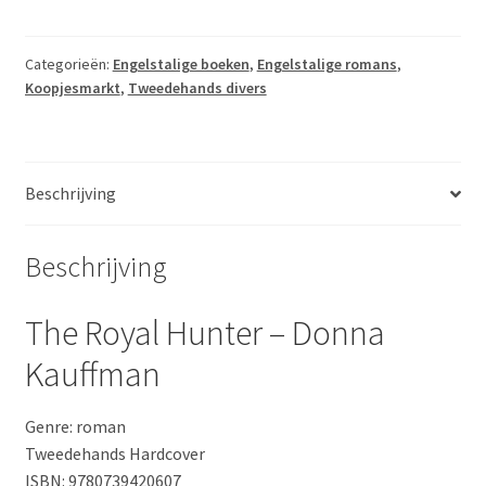
Hunter
-
Donna
Categorieën:
Engelstalige boeken
,
Engelstalige romans
,
Koopjesmarkt
,
Tweedehands divers
Kauffman
aantal
Beschrijving
Beschrijving
The Royal Hunter – Donna
Kauffman
Genre: roman
Tweedehands Hardcover
ISBN: 9780739420607