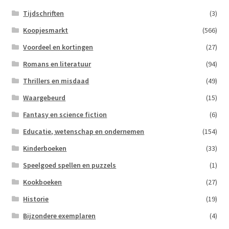
Tijdschriften
(3)
Koopjesmarkt
(566)
Voordeel en kortingen
(27)
Romans en literatuur
(94)
Thrillers en misdaad
(49)
Waargebeurd
(15)
Fantasy en science fiction
(6)
Educatie, wetenschap en ondernemen
(154)
Kinderboeken
(33)
Speelgoed spellen en puzzels
(1)
Kookboeken
(27)
Historie
(19)
Bijzondere exemplaren
(4)