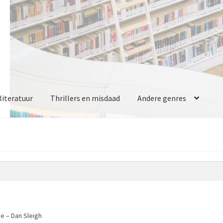
iteratuur
Thrillers en misdaad
Andere genres
e – Dan Sleigh