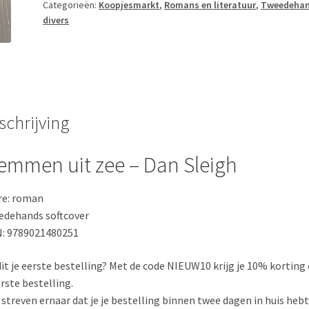
Dan
Categorieën:
Koopjesmarkt
,
Romans en literatuur
,
Tweedeha
divers
Sleigh
aantal
schrijving
emmen uit zee – Dan Sleigh
re: roman
dehands softcover
: 9789021480251
 dit je eerste bestelling? Met de code NIEUW10 krijg je 10% korting
erste bestelling.
j streven ernaar dat je je bestelling binnen twee dagen in huis hebt