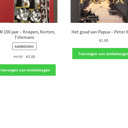
 100 jaar – Knapen, Korten,
Het goud van Papua – Peter 
Tillemans
€
1.00
AANBIEDING!
Toevoegen aan winkelwage
Oorspronkelijke
Huidige
€
6.00
€
3.00
prijs
prijs
was:
is:
Toevoegen aan winkelwagen
€6.00.
€3.00.