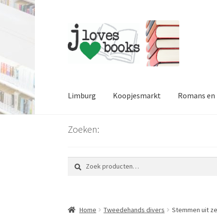
Ga
Ga
door
naar
naar
de
navigatie
inhoud
Limburg
Koopjesmarkt
Romans en l
Zoeken:
Zoeken
Zoeken
naar:
Home
Tweedehands divers
Stemmen uit ze