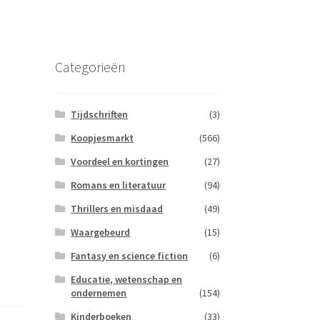
Categorieën
Tijdschriften
(3)
Koopjesmarkt
(566)
Voordeel en kortingen
(27)
Romans en literatuur
(94)
Thrillers en misdaad
(49)
Waargebeurd
(15)
Fantasy en science fiction
(6)
Educatie, wetenschap en
ondernemen
(154)
Kinderboeken
(33)