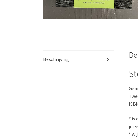
Be
Beschrijving
St
Gen
Twee
ISBN
* is
je e
* wi