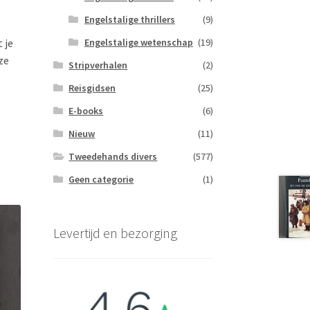
Engelstalige thrillers
(9)
Engelstalige wetenschap
(19)
 je
ze
Stripverhalen
(2)
Reisgidsen
(25)
E-books
(6)
Nieuw
(11)
Tweedehands divers
(577)
Geen categorie
(1)
Levertijd en bezorging