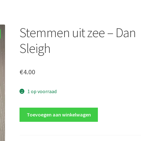
Stemmen uit zee – Dan
Sleigh
€
4.00
1 op voorraad
Stemmen
Toevoegen aan winkelwagen
uit
zee
-