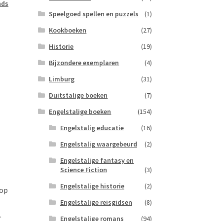
nds
Speelgoed spellen en puzzels
(1)
Kookboeken
(27)
Historie
(19)
Bijzondere exemplaren
(4)
Limburg
(31)
Duitstalige boeken
(7)
Engelstalige boeken
(154)
Engelstalig educatie
(16)
Engelstalig waargebeurd
(2)
Engelstalige fantasy en
Science Fiction
(3)
Engelstalige historie
(2)
 op
Engelstalige reisgidsen
(8)
.
Engelstalige romans
(94)