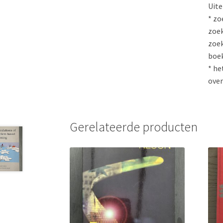
Uite
* zo
zoek
zoek
boe
* he
over
Gerelateerde producten