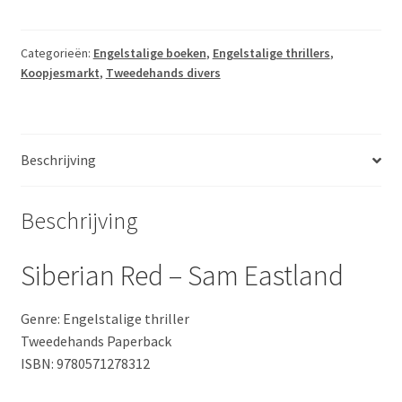
-
Sam
Eastland
Categorieën:
Engelstalige boeken
,
Engelstalige thrillers
,
Koopjesmarkt
,
Tweedehands divers
aantal
Beschrijving
Beschrijving
Siberian Red – Sam Eastland
Genre: Engelstalige thriller
Tweedehands Paperback
ISBN: 9780571278312