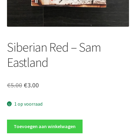
Siberian Red – Sam
Eastland
Oorspronkelijke
Huidige
€
5.00
€
3.00
prijs
prijs
1 op voorraad
was:
is:
€5.00.
€3.00.
Siberian
Toevoegen aan winkelwagen
Red