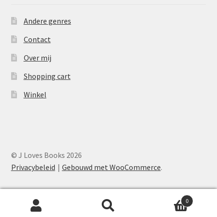
Andere genres
Contact
Over mij
Shopping cart
Winkel
© J Loves Books 2026
Privacybeleid
Gebouwd met WooCommerce
.
0
Zoeken
Zoeken