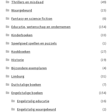
Thrillers en misdaad
(49)
Waargebeurd
(15)
Fantasy en science fiction
(6)
Educatie, wetenschap en ondernemen
(154)
Kinderboeken
(33)
Speelgoed spellen en puzzels
(1)
Kookboeken
(27)
Historie
(19)
Bijzondere exemplaren
(4)
Limburg
(31)
Duitstalige boeken
(7)
Engelstalige boeken
(154)
Engelstalig educatie
(16)
Engelstalig waargebeurd
(2)