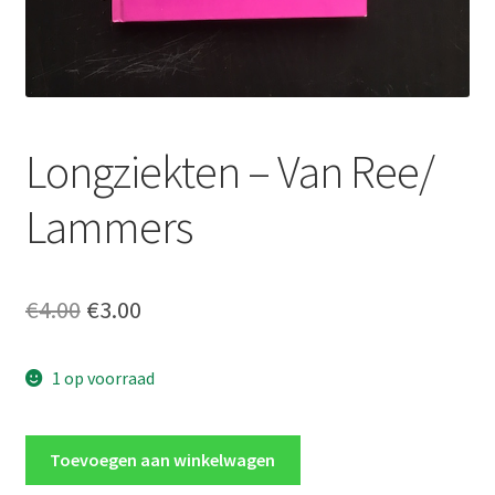
Longziekten – Van Ree/
Lammers
Oorspronkelijke
Huidige
€
4.00
€
3.00
prijs
prijs
1 op voorraad
was:
is:
€4.00.
€3.00.
Longziekten
Toevoegen aan winkelwagen
-