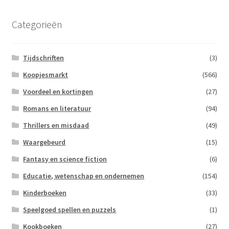
Categorieën
Tijdschriften
(3)
Koopjesmarkt
(566)
Voordeel en kortingen
(27)
Romans en literatuur
(94)
Thrillers en misdaad
(49)
Waargebeurd
(15)
Fantasy en science fiction
(6)
Educatie, wetenschap en ondernemen
(154)
Kinderboeken
(33)
Speelgoed spellen en puzzels
(1)
Kookboeken
(27)