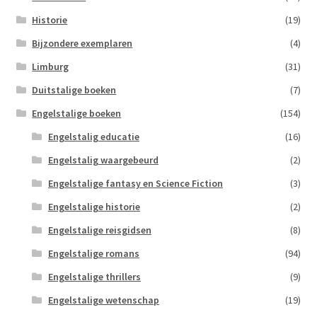
Historie
(19)
Bijzondere exemplaren
(4)
Limburg
(31)
Duitstalige boeken
(7)
Engelstalige boeken
(154)
Engelstalig educatie
(16)
Engelstalig waargebeurd
(2)
Engelstalige fantasy en Science Fiction
(3)
Engelstalige historie
(2)
Engelstalige reisgidsen
(8)
Engelstalige romans
(94)
Engelstalige thrillers
(9)
Engelstalige wetenschap
(19)