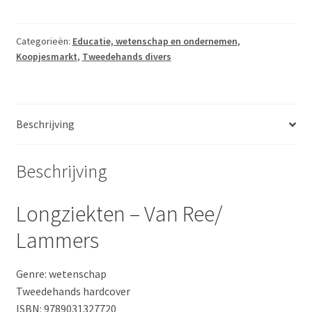
Van
Ree/
Lammers
Categorieën:
Educatie, wetenschap en ondernemen
,
Koopjesmarkt
,
Tweedehands divers
aantal
Beschrijving
Beschrijving
Longziekten – Van Ree/
Lammers
Genre: wetenschap
Tweedehands hardcover
ISBN: 9789031327720