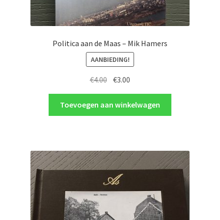
Politica aan de Maas – Mik Hamers
AANBIEDING!
Oorspronkelijke
Huidige
€
4.00
€
3.00
prijs
prijs
was:
is:
Toevoegen aan winkelwagen
€4.00.
€3.00.