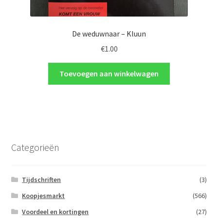
De weduwnaar – Kluun
€
1.00
Toevoegen aan winkelwagen
Categorieën
Tijdschriften
(3)
Koopjesmarkt
(566)
Voordeel en kortingen
(27)