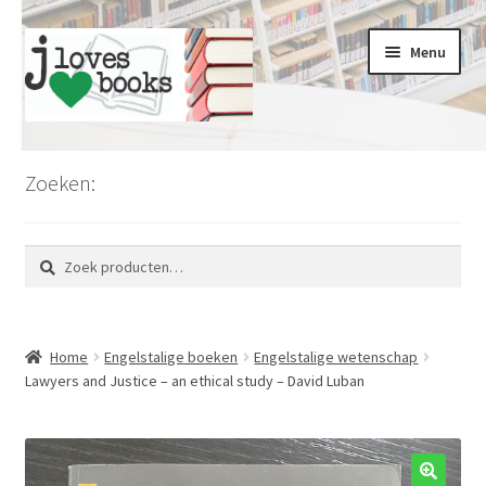
Ga
Ga
Menu
door
naar
naar
de
navigatie
inhoud
Home
Zoeken:
Limburg
Zoeken
Zoeken
Koopjesmarkt
naar:
Voordeel en kortingen
Home
Engelstalige boeken
Engelstalige wetenschap
Romans en literatuur
Lawyers and Justice – an ethical study – David Luban
Thrillers en misdaad