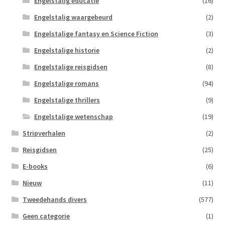
Engelstalig educatie
(16)
Engelstalig waargebeurd
(2)
Engelstalige fantasy en Science Fiction
(3)
Engelstalige historie
(2)
Engelstalige reisgidsen
(8)
Engelstalige romans
(94)
Engelstalige thrillers
(9)
Engelstalige wetenschap
(19)
Stripverhalen
(2)
Reisgidsen
(25)
E-books
(6)
Nieuw
(11)
Tweedehands divers
(577)
Geen categorie
(1)