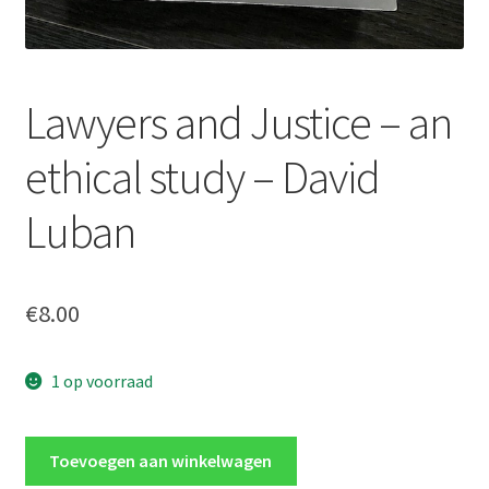
Lawyers and Justice – an
ethical study – David
Luban
€
8.00
1 op voorraad
Lawyers
Toevoegen aan winkelwagen
and