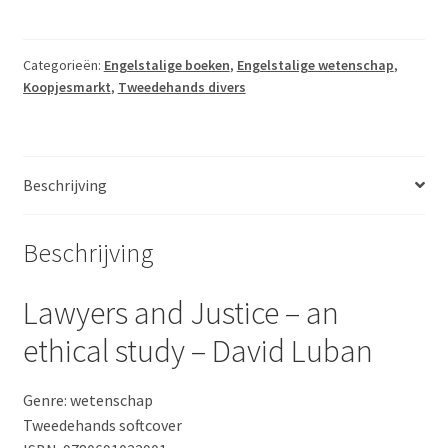
Justice
-
an
Categorieën:
Engelstalige boeken
,
Engelstalige wetenschap
,
Koopjesmarkt
,
Tweedehands divers
ethical
study
-
David
Beschrijving
Luban
aantal
Beschrijving
Lawyers and Justice – an
ethical study – David Luban
Genre: wetenschap
Tweedehands softcover