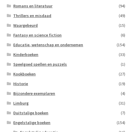
Romans en literatuur
(94)
Thrillers en misdaad
(49)
Waargebeurd
(15)
Fantasy en science fiction
(6)
Educatie, wetenschap en ondernemen
(154)
Kinderboeken
(33)
Speelgoed spellen en puzzels
(1)
Kookboeken
(27)
Historie
(19)
Bijzondere exemplaren
(4)
Limburg
(31)
Duitstalige boeken
(7)
Engelstalige boeken
(154)