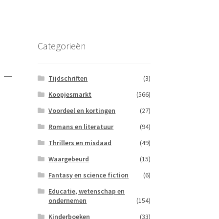
Categorieën
 –
Tijdschriften
(3)
Koopjesmarkt
(566)
Voordeel en kortingen
(27)
Romans en literatuur
(94)
Thrillers en misdaad
(49)
Waargebeurd
(15)
Fantasy en science fiction
(6)
Educatie, wetenschap en
ondernemen
(154)
Kinderboeken
(33)