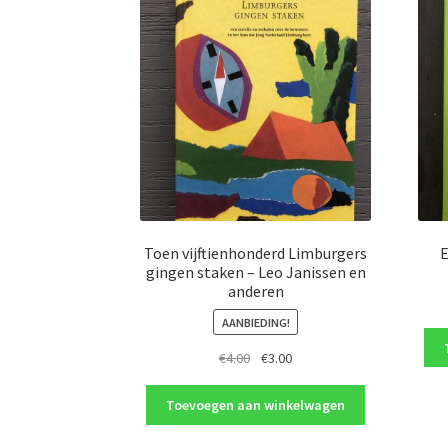
Toen vijftienhonderd Limburgers
E
gingen staken – Leo Janissen en
anderen
AANBIEDING!
Oorspronkelijke
Huidige
€
4.00
€
3.00
prijs
prijs
was:
is:
Toevoegen aan winkelwagen
€4.00.
€3.00.