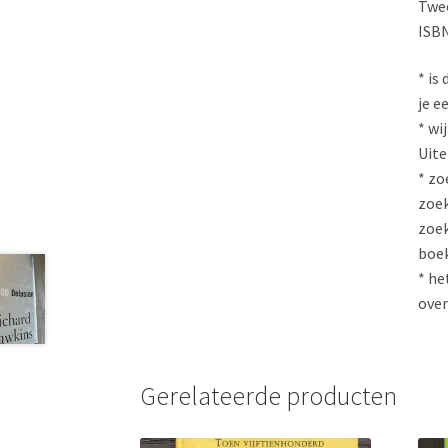
Twee
ISBN
* is
je e
* wi
Uite
* zo
zoek
zoek
boe
* he
over
Gerelateerde producten