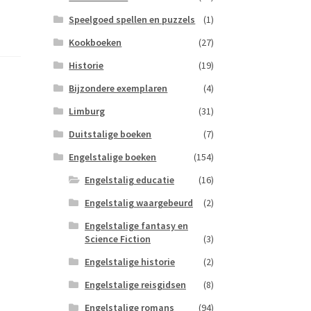
Speelgoed spellen en puzzels
(1)
Kookboeken
(27)
Historie
(19)
Bijzondere exemplaren
(4)
Limburg
(31)
Duitstalige boeken
(7)
Engelstalige boeken
(154)
Engelstalig educatie
(16)
Engelstalig waargebeurd
(2)
Engelstalige fantasy en
Science Fiction
(3)
Engelstalige historie
(2)
Engelstalige reisgidsen
(8)
Engelstalige romans
(94)