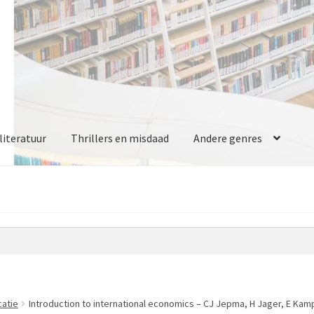
iteratuur
Thrillers en misdaad
Andere genres
catie
Introduction to international economics – CJ Jepma, H Jager, E Kam