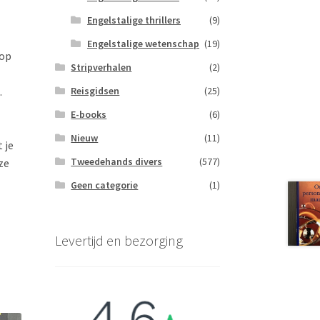
Engelstalige thrillers
(9)
Engelstalige wetenschap
(19)
 op
Stripverhalen
(2)
Reisgidsen
(25)
.
E-books
(6)
Nieuw
(11)
 je
Tweedehands divers
(577)
ze
Geen categorie
(1)
Levertijd en bezorging