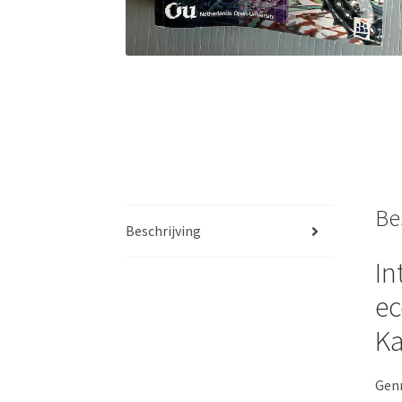
Be
Beschrijving
In
ec
K
Genr