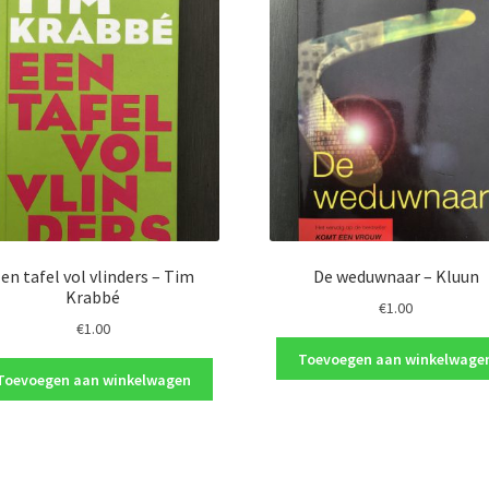
en tafel vol vlinders – Tim
De weduwnaar – Kluun
Krabbé
€
1.00
€
1.00
Toevoegen aan winkelwage
Toevoegen aan winkelwagen