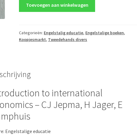
Introduction
Toevoegen aan winkelwagen
to
international
economics
-
Categorieën:
Engelstalig educatie
,
Engelstalige boeken
,
Koopjesmarkt
,
Tweedehands divers
CJ
Jepma,
H
Jager,
E
schrijving
Kamphuis
aantal
troduction to international
onomics – CJ Jepma, H Jager, E
amphuis
e: Engelstalige educatie