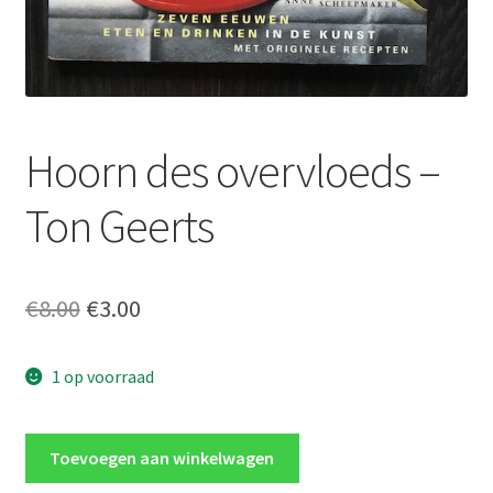
Hoorn des overvloeds –
Ton Geerts
Oorspronkelijke
Huidige
€
8.00
€
3.00
prijs
prijs
1 op voorraad
was:
is:
€8.00.
€3.00.
Hoorn
Toevoegen aan winkelwagen
des