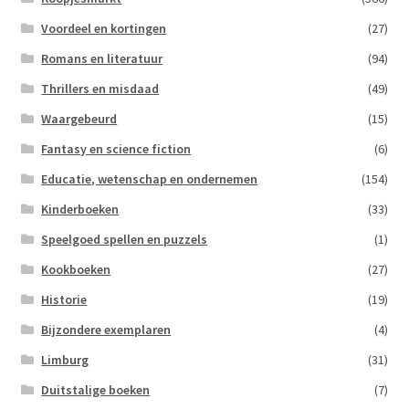
Voordeel en kortingen
(27)
Romans en literatuur
(94)
Thrillers en misdaad
(49)
Waargebeurd
(15)
Fantasy en science fiction
(6)
Educatie, wetenschap en ondernemen
(154)
Kinderboeken
(33)
Speelgoed spellen en puzzels
(1)
Kookboeken
(27)
Historie
(19)
Bijzondere exemplaren
(4)
Limburg
(31)
Duitstalige boeken
(7)