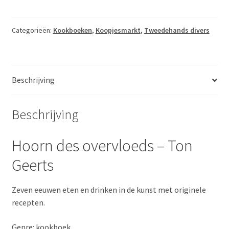
overvloeds
-
Ton
Categorieën:
Kookboeken
,
Koopjesmarkt
,
Tweedehands divers
Geerts
aantal
Beschrijving
Beschrijving
Hoorn des overvloeds – Ton
Geerts
Zeven eeuwen eten en drinken in de kunst met originele
recepten.
Genre: kookboek