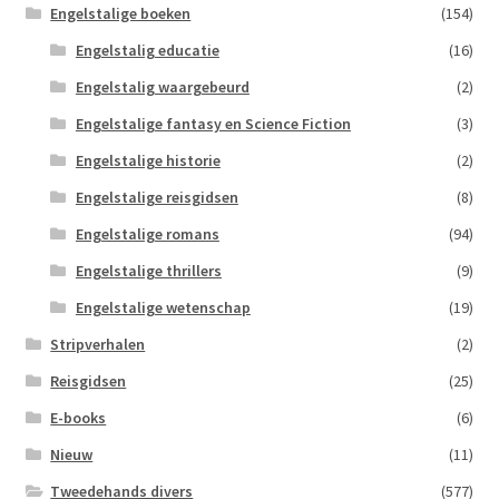
Engelstalige boeken
(154)
Engelstalig educatie
(16)
Engelstalig waargebeurd
(2)
Engelstalige fantasy en Science Fiction
(3)
Engelstalige historie
(2)
Engelstalige reisgidsen
(8)
Engelstalige romans
(94)
Engelstalige thrillers
(9)
Engelstalige wetenschap
(19)
Stripverhalen
(2)
Reisgidsen
(25)
E-books
(6)
Nieuw
(11)
Tweedehands divers
(577)