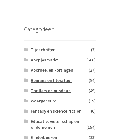
Categorieën
Tijdschriften
(3)
Koopjesmarkt
(566)
Voordeel en kortingen
(27)
Romans en literatuur
(94)
Thrillers en misdaad
(49)
Waargebeurd
(15)
Fantasy en science fiction
(6)
Educatie, wetenschap en
ondernemen
(154)
Kinderboeken
(33)