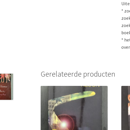
Uite
* zo
zoek
zoek
boe
* he
over
Gerelateerde producten