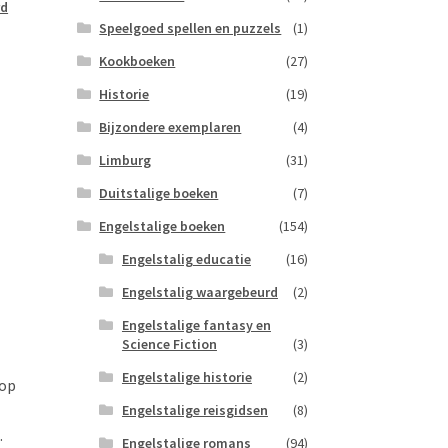
rd
Speelgoed spellen en puzzels
(1)
Kookboeken
(27)
Historie
(19)
Bijzondere exemplaren
(4)
Limburg
(31)
Duitstalige boeken
(7)
Engelstalige boeken
(154)
Engelstalig educatie
(16)
Engelstalig waargebeurd
(2)
Engelstalige fantasy en
Science Fiction
(3)
Engelstalige historie
(2)
 op
Engelstalige reisgidsen
(8)
.
Engelstalige romans
(94)