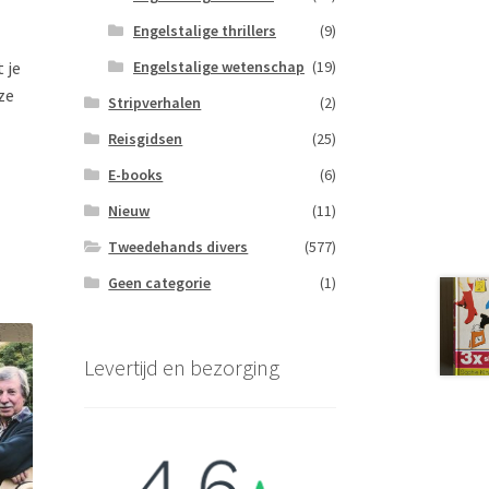
Engelstalige thrillers
(9)
Engelstalige wetenschap
(19)
 je
ze
Stripverhalen
(2)
Reisgidsen
(25)
E-books
(6)
Nieuw
(11)
Tweedehands divers
(577)
Geen categorie
(1)
Levertijd en bezorging