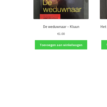
De weduwnaar – Kluun
Het
€
1.00
Toevoegen aan winkelwagen