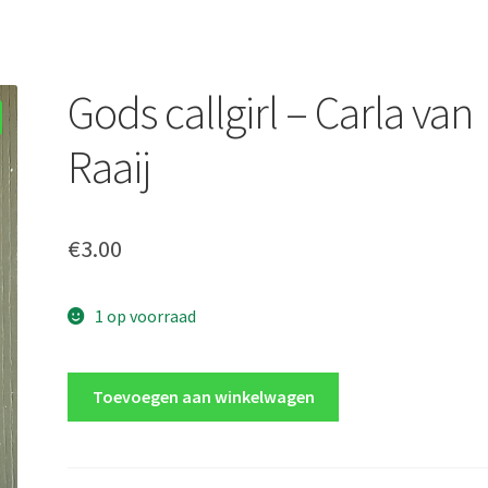
Gods callgirl – Carla van
Raaij
€
3.00
1 op voorraad
Gods
Toevoegen aan winkelwagen
callgirl
-
Carla