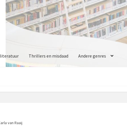
iteratuur
Thrillers en misdaad
Andere genres
Carla van Raaij