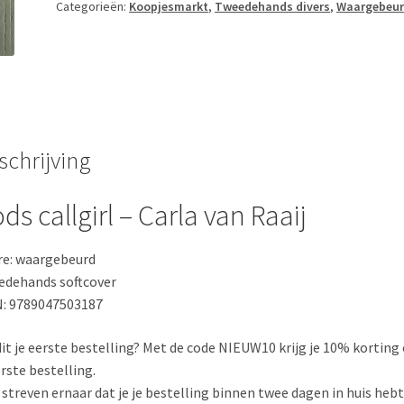
van
Categorieën:
Koopjesmarkt
,
Tweedehands divers
,
Waargebeu
Raaij
aantal
schrijving
ds callgirl – Carla van Raaij
e: waargebeurd
dehands softcover
: 9789047503187
 dit je eerste bestelling? Met de code NIEUW10 krijg je 10% korting
erste bestelling.
j streven ernaar dat je je bestelling binnen twee dagen in huis hebt