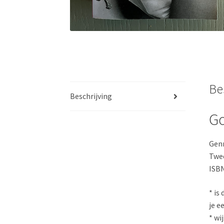
Be
Beschrijving
Go
Genr
Twee
ISBN
* is
je e
* wi