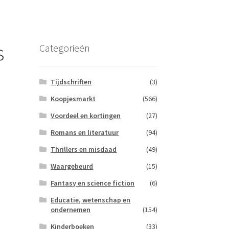
s
Categorieën
Tijdschriften
(3)
Koopjesmarkt
(566)
Voordeel en kortingen
(27)
Romans en literatuur
(94)
Thrillers en misdaad
(49)
Waargebeurd
(15)
Fantasy en science fiction
(6)
Educatie, wetenschap en
ondernemen
(154)
Kinderboeken
(33)