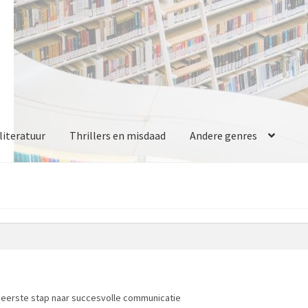
iteratuur
Thrillers en misdaad
Andere genres
s eerste stap naar succesvolle communicatie