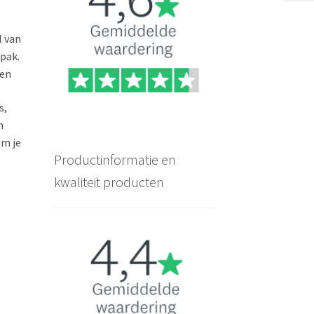
l van
pak.
ken
s,
n
om je
Productinformatie en
kwaliteit producten