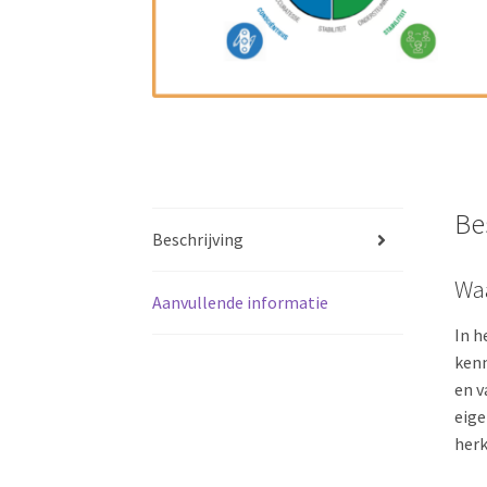
Be
Beschrijving
Waa
Aanvullende informatie
In h
kenn
en v
eige
herk