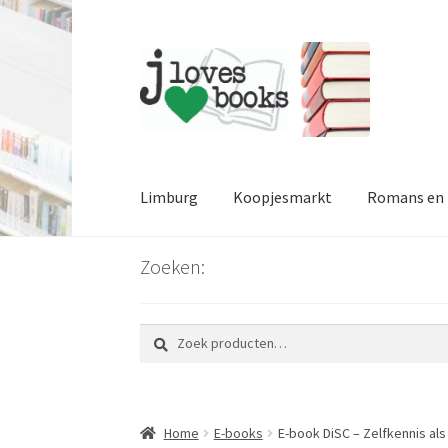
Ga
Ga
door
naar
naar
de
navigatie
inhoud
Limburg
Koopjesmarkt
Romans en l
Zoeken:
Zoeken
Zoeken
naar:
Home
E-books
E-book DiSC – Zelfkennis al