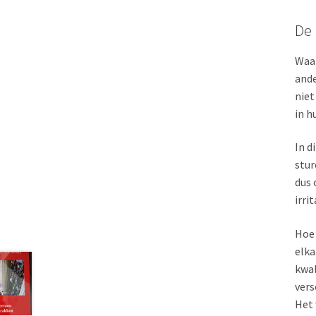
De
Waar
ande
niet
in h
In d
stur
dus 
irri
Hoe 
elka
kwal
vers
Het 