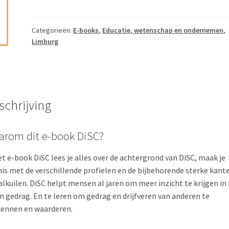
DiSC
-
Zelfkennis
Categorieën:
E-books
,
Educatie, wetenschap en ondernemen
,
Limburg
als
eerste
stap
naar
succesvolle
schrijving
communicatie
aantal
rom dit e-book DiSC?
et e-book DiSC lees je alles over de achtergrond van DiSC, maak je
is met de verschillende profielen en de bijbehorende sterke kant
alkuilen. DiSC helpt mensen al jaren om meer inzicht te krijgen in
n gedrag. En te leren om gedrag en drijfveren van anderen te
ennen en waarderen.