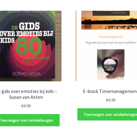
 gids over emoties bij kids –
E-book Timemanagemen
Susan van Asten
€
9.95
€
9.95
Toevoegen aan winkelwage
Toevoegen aan winkelwagen