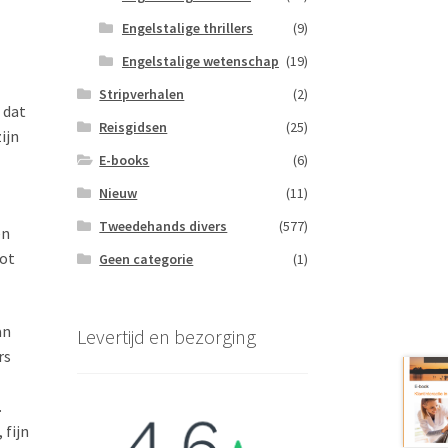
Engelstalige thrillers
(9)
Engelstalige wetenschap
(19)
Stripverhalen
(2)
 dat
Reisgidsen
(25)
ijn
E-books
(6)
Nieuw
(11)
Tweedehands divers
(577)
en
tot
Geen categorie
(1)
an
Levertijd en bezorging
rs
.
 fijn