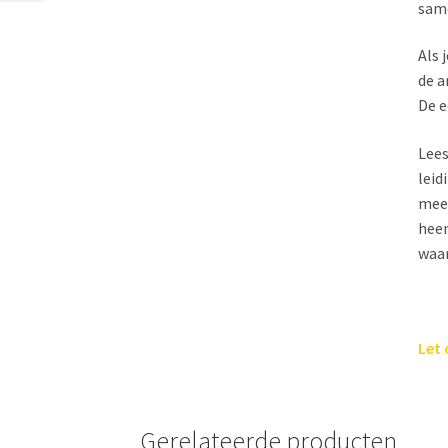
sam
Als 
de a
De e
Lees
leid
meer
heen
waar
Let 
Gerelateerde producten