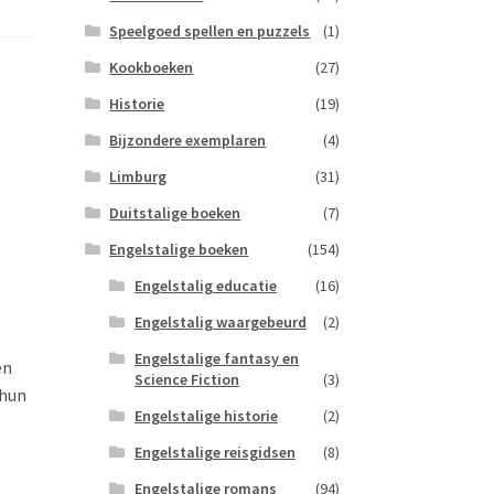
Speelgoed spellen en puzzels
(1)
Kookboeken
(27)
Historie
(19)
Bijzondere exemplaren
(4)
Limburg
(31)
Duitstalige boeken
(7)
Engelstalige boeken
(154)
Engelstalig educatie
(16)
Engelstalig waargebeurd
(2)
Engelstalige fantasy en
en
Science Fiction
(3)
 hun
Engelstalige historie
(2)
Engelstalige reisgidsen
(8)
Engelstalige romans
(94)