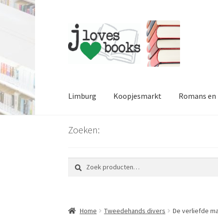
Ga
Ga
door
naar
naar
de
navigatie
inhoud
Limburg
Koopjesmarkt
Romans en l
Zoeken:
Zoeken
Zoeken
naar:
Home
Tweedehands divers
De verliefde m