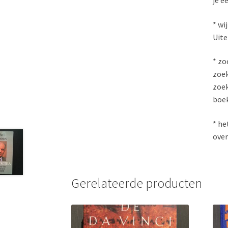
* wi
Uite
* zo
zoek
zoek
boe
* he
over
Gerelateerde producten