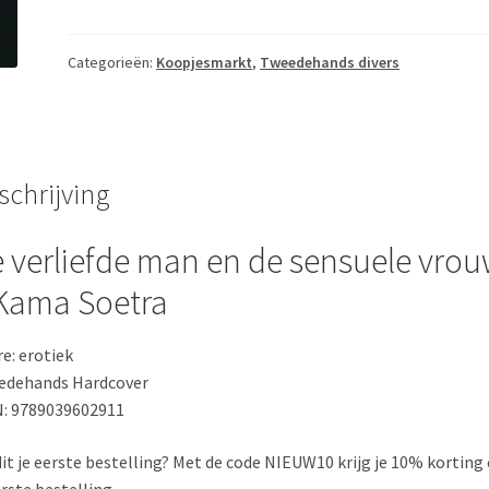
man
en
de
Categorieën:
Koopjesmarkt
,
Tweedehands divers
sensuele
vrouw
-
Kama
schrijving
Soetra
aantal
 verliefde man en de sensuele vro
Kama Soetra
e: erotiek
edehands Hardcover
: 9789039602911
 dit je eerste bestelling? Met de code NIEUW10 krijg je 10% korting
erste bestelling.