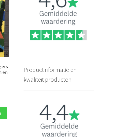
gers
Productinformatie en
n en
kwaliteit producten
ke
n