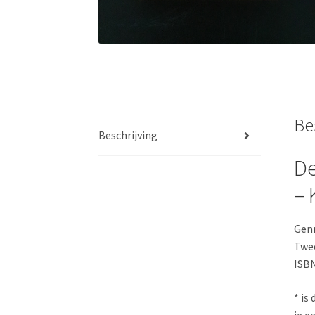
Be
Beschrijving
De
– 
Genr
Twe
ISBN
* is
je e