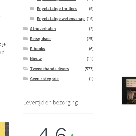
Engelstalige thrillers
(9)
.
Engelstalige wetenschap
(19)
Stripverhalen
(2)
Reisgidsen
(25)
 je
E-books
(6)
ze
Nieuw
(11)
Tweedehands divers
(577)
Geen categorie
(1)
Levertijd en bezorging