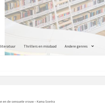
iteratuur
Thrillers en misdaad
Andere genres
an en de sensuele vrouw – Kama Soetra