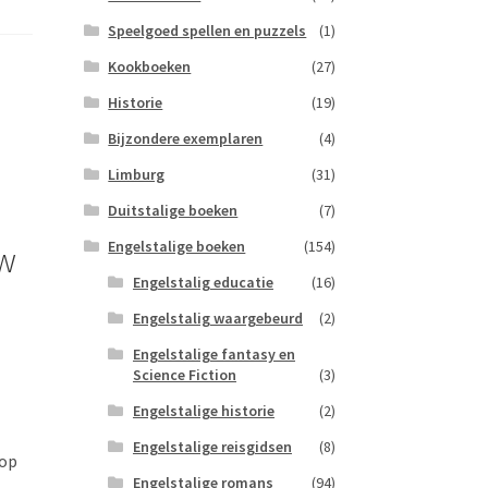
Speelgoed spellen en puzzels
(1)
Kookboeken
(27)
Historie
(19)
Bijzondere exemplaren
(4)
Limburg
(31)
Duitstalige boeken
(7)
Engelstalige boeken
(154)
uw
Engelstalig educatie
(16)
Engelstalig waargebeurd
(2)
Engelstalige fantasy en
Science Fiction
(3)
Engelstalige historie
(2)
Engelstalige reisgidsen
(8)
 op
Engelstalige romans
(94)