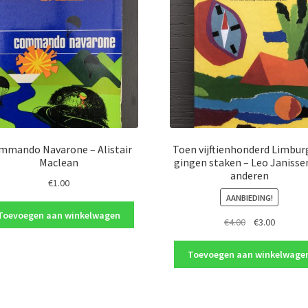
mmando Navarone – Alistair
Toen vijftienhonderd Limbur
Maclean
gingen staken – Leo Janisse
anderen
€
1.00
AANBIEDING!
Toevoegen aan winkelwagen
Oorspronkelij
Huidige
€
4.00
€
3.00
prijs
prijs
was:
is:
Toevoegen aan winkelwage
€4.00.
€3.00.