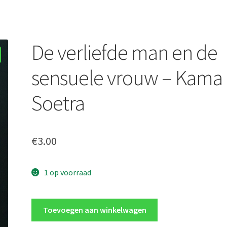
De verliefde man en de
sensuele vrouw – Kama
Soetra
€
3.00
1 op voorraad
De
Toevoegen aan winkelwagen
verliefde