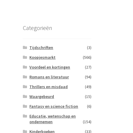
Categorieën
Tijdschriften
(3)
Koopjesmarkt
(566)
Voordeel en kortingen
(27)
Romans en literatuur
(94)
Thrillers en misdaad
(49)
Waargebeurd
(15)
Fantasy en science fiction
(6)
Educatie, wetenschap en
ondernemen
(154)
Kinderboeken
(33)