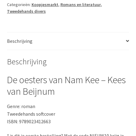
Kee
Categorieën:
Koopjesmarkt
,
Romans en literatuur
,
Tweedehands divers
-
Kees
van
Beijnum
Beschrijving
aantal
Beschrijving
De oesters van Nam Kee – Kees
van Beijnum
Genre: roman
Tweedehands softcover
ISBN: 9789023412663
* is dit je eerste bestelling? Met de code NIEUW10 krijg je