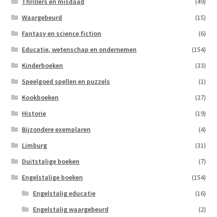
Thrillers en misdaad
(49)
Waargebeurd
(15)
Fantasy en science fiction
(6)
Educatie, wetenschap en ondernemen
(154)
Kinderboeken
(33)
Speelgoed spellen en puzzels
(1)
Kookboeken
(27)
Historie
(19)
Bijzondere exemplaren
(4)
Limburg
(31)
Duitstalige boeken
(7)
Engelstalige boeken
(154)
Engelstalig educatie
(16)
Engelstalig waargebeurd
(2)