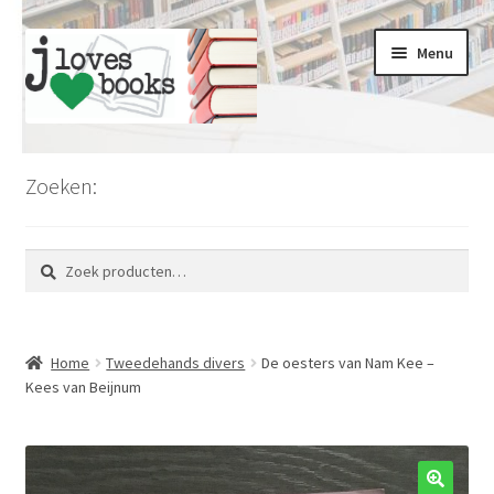
Ga
Ga
Menu
door
naar
naar
de
navigatie
inhoud
Home
Zoeken:
Limburg
Zoeken
Zoeken
Koopjesmarkt
naar:
Voordeel en kortingen
Home
Tweedehands divers
De oesters van Nam Kee –
Romans en literatuur
Kees van Beijnum
Thrillers en misdaad