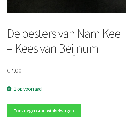
De oesters van Nam Kee
– Kees van Beijnum
€
7.00
1 op voorraad
De
Toevoegen aan winkelwagen
oesters
van
Nam