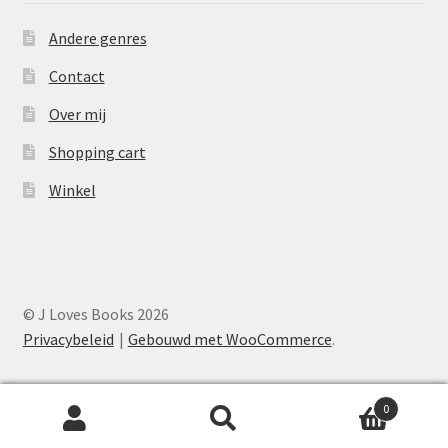
Andere genres
Contact
Over mij
Shopping cart
Winkel
© J Loves Books 2026
Privacybeleid
Gebouwd met WooCommerce
.
0
Zoeken
Zoeken