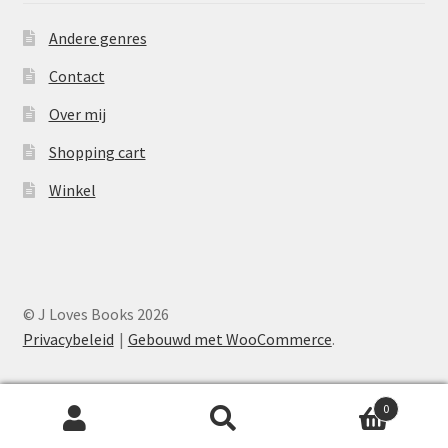
Andere genres
Contact
Over mij
Shopping cart
Winkel
© J Loves Books 2026
Privacybeleid
Gebouwd met WooCommerce
.
0
Zoeken
Zoeken