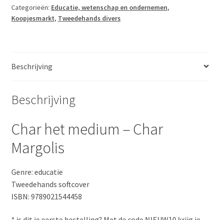
Char
Categorieën:
Educatie, wetenschap en ondernemen
,
Koopjesmarkt
,
Tweedehands divers
Margolis
aantal
Beschrijving
Beschrijving
Char het medium – Char
Margolis
Genre: educatie
Tweedehands softcover
ISBN: 9789021544458
* is dit je eerste bestelling? Met de code NIEUW10 krijg je