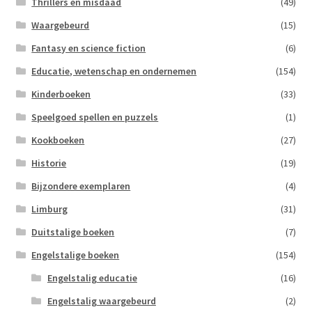
Thrillers en misdaad
(49)
Waargebeurd
(15)
Fantasy en science fiction
(6)
Educatie, wetenschap en ondernemen
(154)
Kinderboeken
(33)
Speelgoed spellen en puzzels
(1)
Kookboeken
(27)
Historie
(19)
Bijzondere exemplaren
(4)
Limburg
(31)
Duitstalige boeken
(7)
Engelstalige boeken
(154)
Engelstalig educatie
(16)
Engelstalig waargebeurd
(2)