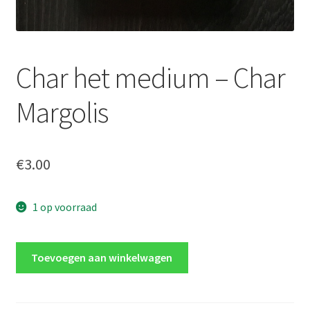
Char het medium – Char
Margolis
€
3.00
1 op voorraad
Char
Toevoegen aan winkelwagen
het
medium
-