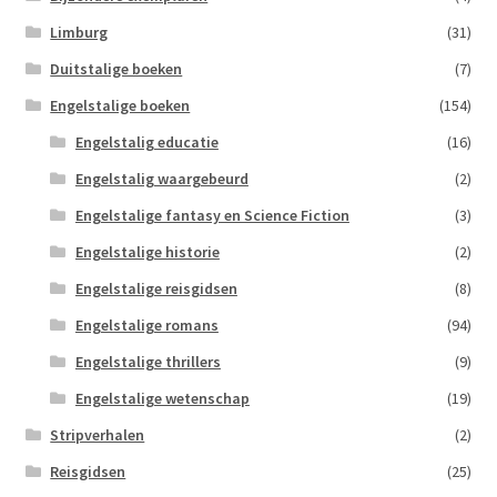
Limburg
(31)
Duitstalige boeken
(7)
Engelstalige boeken
(154)
Engelstalig educatie
(16)
Engelstalig waargebeurd
(2)
Engelstalige fantasy en Science Fiction
(3)
Engelstalige historie
(2)
Engelstalige reisgidsen
(8)
Engelstalige romans
(94)
Engelstalige thrillers
(9)
Engelstalige wetenschap
(19)
Stripverhalen
(2)
Reisgidsen
(25)