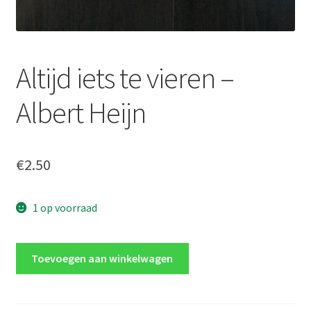
Altijd iets te vieren –
Albert Heijn
€
2.50
1 op voorraad
Altijd
Toevoegen aan winkelwagen
iets
te
vieren