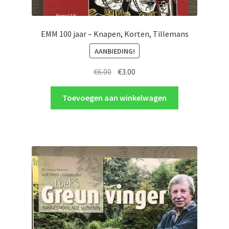
EMM 100 jaar – Knapen, Korten, Tillemans
AANBIEDING!
Oorspronkelijke
Huidige
€
6.00
€
3.00
prijs
prijs
was:
is:
Toevoegen aan winkelwagen
€6.00.
€3.00.