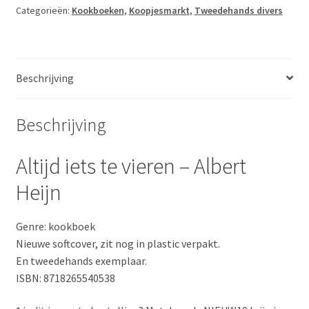
-
Categorieën:
Kookboeken
,
Koopjesmarkt
,
Tweedehands divers
Albert
Heijn
aantal
Beschrijving
Beschrijving
Altijd iets te vieren – Albert
Heijn
Genre: kookboek
Nieuwe softcover, zit nog in plastic verpakt.
En tweedehands exemplaar.
ISBN: 8718265540538