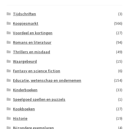
Tijdschriften
(3)
Koopjesmarkt
(566)
Voordeel en kortingen
(27)
Romans en literatuur
(94)
Thrillers en misdaad
(49)
Waargebeurd
(15)
Fantasy en science fiction
(6)
Educatie, wetenschap en ondernemen
(154)
Kinderboeken
(33)
Speelgoed spellen en puzzels
(1)
Kookboeken
(27)
Historie
(19)
Bijzondere exemplaren
(4)